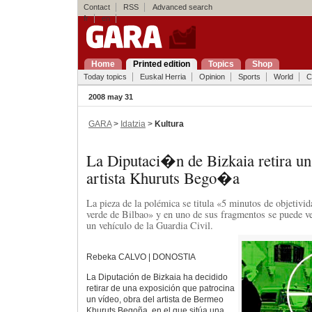
Contact
RSS
Advanced search
fr
en
Home
Printed edition
Topics
Shop
Today topics
Euskal Herria
Opinion
Sports
World
C
2008 may 31
GARA
>
Idatzia
>
Kultura
La Diputaci�n de Bizkaia retira u
artista Khuruts Bego�a
La pieza de la polémica se titula «5 minutos de objetivid
verde de Bilbao» y en uno de sus fragmentos se puede ve
un vehículo de la Guardia Civil.
Rebeka CALVO | DONOSTIA
La Diputación de Bizkaia ha decidido
retirar de una exposición que patrocina
un vídeo, obra del artista de Bermeo
Khuruts Begoña, en el que sitúa una