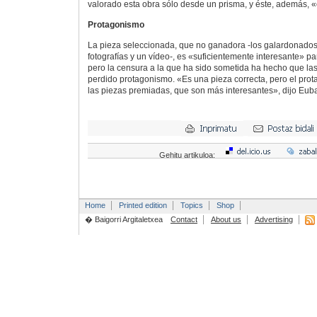
valorado esta obra sólo desde un prisma, y éste, además, «e
Protagonismo
La pieza seleccionada, que no ganadora -los galardonados 
fotografías y un vídeo-, es «suficientemente interesante» pa
pero la censura a la que ha sido sometida ha hecho que l
perdido protagonismo. «Es una pieza correcta, pero el pro
las piezas premiadas, que son más interesantes», dijo Eub
Gehitu artikuloa:
Home
Printed edition
Topics
Shop
� Baigorri Argitaletxea
Contact
About us
Advertising