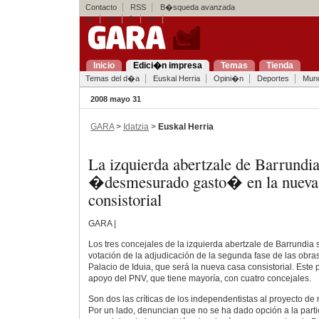
Contacto
RSS
B�squeda avanzada
eu
es
fr
en
Inicio
Edici�n impresa
Temas
Tienda
Temas del d�a
Euskal Herria
Opini�n
Deportes
Mun
2008 mayo 31
GARA
>
Idatzia
>
Euskal Herria
La izquierda abertzale de Barrundia
�desmesurado gasto� en la nueva
consistorial
GARA |
Los tres concejales de la izquierda abertzale de Barrundia 
votación de la adjudicación de la segunda fase de las obras
Palacio de Iduia, que será la nueva casa consistorial. Este 
apoyo del PNV, que tiene mayoría, con cuatro concejales.
Son dos las críticas de los independentistas al proyecto de n
Por un lado, denuncian que no se ha dado opción a la partic