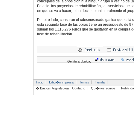
concejales de la oposición ni a ningún grupo o vecino de B
Palacio, los proyectos de rehabilitación, los servicios que se
en que se va a hacer, lo ha decidido unilateralmente el grup
Por otro lado, censuran el «desmesurado gasto» que está 
esta segunda fase de las obras tiene un presupuesto de 97
suman los 1.115.276 euros que se gastaron en la compra de
fase de rehabilitación.
Gehitu artikuloa:
Inicio
Edici�n impresa
Temas
Tienda
� Baigorri Argitaletxea
Contacto
Qui�nes somos
Publicid