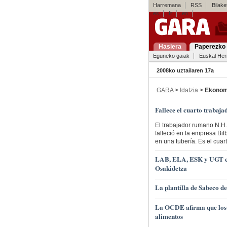
Harremana
RSS
Bilaket
es
fr
en
Hasiera
Paperezko 
Eguneko gaiak
Euskal Her
2008ko uztailaren 17a
GARA
>
Idatzia
>
Ekonom
Fallece el cuarto trabaj
El trabajador rumano N.H.
falleció en la empresa Bi
en una tubería. Es el cuar
LAB, ELA, ESK y UGT crit
Osakidetza
La plantilla de Sabeco de
La OCDE afirma que los 
alimentos