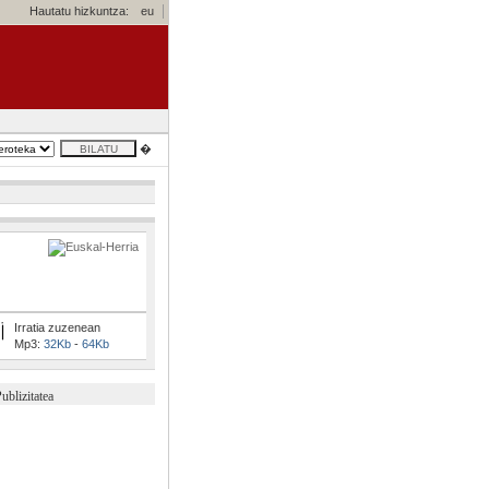
Hautatu hizkuntza:
eu
�
Irratia zuzenean
Mp3:
32Kb
-
64Kb
ublizitatea