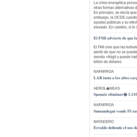
La crisis energética provo
otras formas alternativas 
En principio, se decía que
embargo, la OCDE cuestio
ayudas públicas y su efec
elevado. En cambio, sí lo 
El FMI advierte de que l
El FMI cree que las turbu
alertó de que no se puede
siendo «frágil y puede ha
billón de dólares.
NAFARROA
LAB insta a los altos ca
AEROL�NEAS
Spanair eliminar� 1.110
NAFARROA
Sunsundegui vende 55 aut
MATADERO
Erralde defiende el uso 