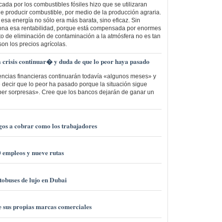
cada por los combustibles fósiles hizo que se utilizaran
de producir combustible, por medio de la producción agraria.
 esa energía no sólo era más barata, sino eficaz. Sin
na esa rentabilidad, porque está compensada por enormes
to de eliminación de contaminación a la atmósfera no es tan
son los precios agrícolas.
a crisis continuar� y duda de que lo peor haya pasado
lencias financieras continuarán todavía «algunos meses» y
 decir que lo peor ha pasado porque la situación sigue
ber sorpresas». Cree que los bancos dejarán de ganar un
rgos a cobrar como los trabajadores
 empleos y nueve rutas
obuses de lujo en Dubai
de sus propias marcas comerciales