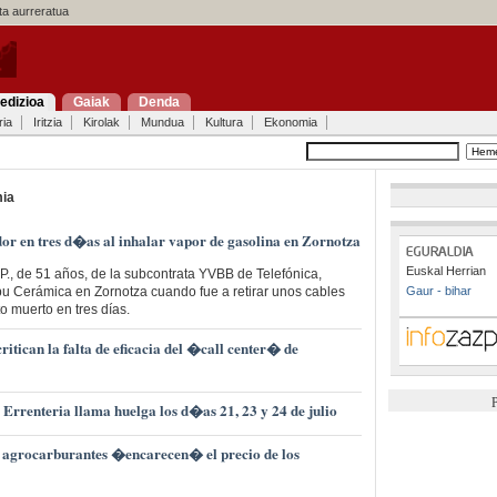
a aurreratua
edizioa
Gaiak
Denda
ria
Iritzia
Kirolak
Mundua
Kultura
Ekonomia
ia
ador en tres d�as al inhalar vapor de gasolina en Zornotza
Euskal Herrian
P., de 51 años, de la subcontrata YVBB de Telefónica,
lbu Cerámica en Zornotza cuando fue a retirar unos cables
Gaur - bihar
to muerto en tres días.
ican la falta de eficacia del �call center� de
P
 Errenteria llama huelga los d�as 21, 23 y 24 de julio
agrocarburantes �encarecen� el precio de los