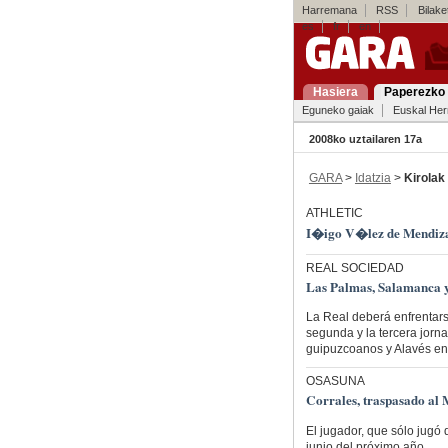
Harremana
RSS
Bilaket
es
fr
en
Hasiera
Paperezko 
Eguneko gaiak
Euskal Her
2008ko uztailaren 17a
GARA
>
Idatzia
>
Kirolak
ATHLETIC
I�igo V�lez de Mendiza
REAL SOCIEDAD
Las Palmas, Salamanca y
La Real deberá enfrentars
segunda y la tercera jorn
guipuzcoanos y Alavés en
OSASUNA
Corrales, traspasado al 
El jugador, que sólo jugó
junio del próximo año