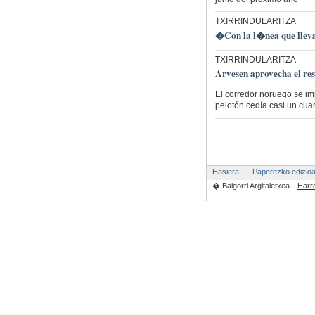
TXIRRINDULARITZA
�Con la l�nea que lleva
TXIRRINDULARITZA
Arvesen aprovecha el res
El corredor noruego se im
pelotón cedía casi un cua
Hasiera
Paperezko edizio
� Baigorri Argitaletxea
Harr