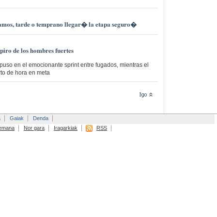
mos, tarde o temprano llegar� la etapa seguro�
piro de los hombres fuertes
puso en el emocionante sprint entre fugados, mientras el
rto de hora en meta
a
Gaiak
Denda
emana
Nor gara
Iragarkiak
RSS