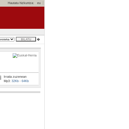
Hautatu hizkuntza:
eu
�
Irratia zuzenean
Mp3:
32Kb
-
64Kb