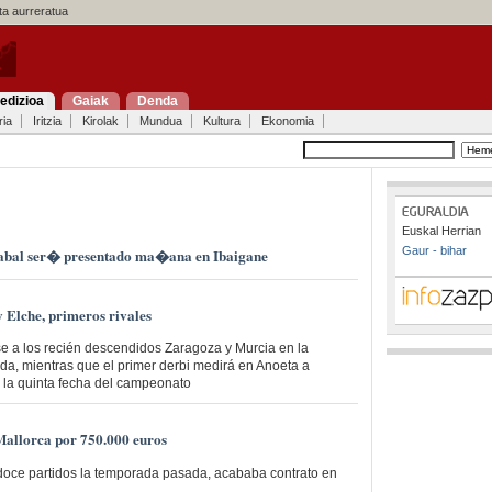
a aurreratua
edizioa
Gaiak
Denda
ria
Iritzia
Kirolak
Mundua
Kultura
Ekonomia
Euskal Herrian
Gaur - bihar
bal ser� presentado ma�ana en Ibaigane
 Elche, primeros rivales
e a los recién descendidos Zaragoza y Murcia en la
ada, mientras que el primer derbi medirá en Anoeta a
 la quinta fecha del campeonato
Mallorca por 750.000 euros
 doce partidos la temporada pasada, acababa contrato en