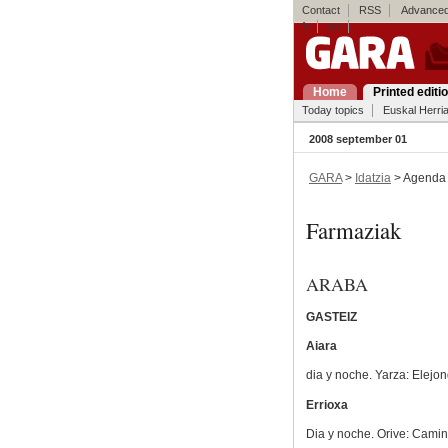
Contact
RSS
Advanced
fr
en
Home
Printed editi
Today topics
Euskal Herri
2008 september 01
GARA
>
Idatzia
> Agenda
Farmaziak
ARABA
GASTEIZ
Aiara
dia y noche. Yarza: Elejon
Errioxa
Dia y noche. Orive: Camin