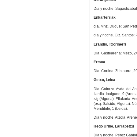
Dia y noche. Sagastizabal
Enkarterriak
dia. Mnz. Duque: San Ped
dia y noche. Glz. Santos: 
Erandio, Txoriherri
Dia. Gastearena: Mezo, 2
Ermua
Dia. Cortina: Zubiaurre, 29
Getxo, Leioa
Dia. Galarza: Avda. del Ang
Ilardia: Ibaigane, 9 (Aree
z/g (Algorta). Ellakuria: 
(esq. Salsidu, Algorta). 
Mendibile, 1 (Leioa).
Dia y noche. Alzola: Arene 
Hego Uribe, Larrabetzu
Dia y noche. Pérez Gabio