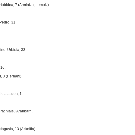
rtubidea, 7 (Armintza, Lemoiz).
Pedro, 31.
no: Urbieta, 33.
 16.
, 8 (Hernani).
rieta auzoa, 1.
ra: Maisu Aranbarri.
agusia, 13 (Azkoitia).