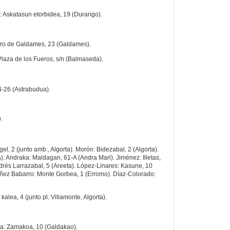
: Askatasun etorbidea, 19 (Durango).
ro de Galdames, 23 (Galdames).
Plaza de los Fueros, s/n (Balmaseda).
4-26 (Astrabudua).
.
el, 2 (junto amb., Algorta). Morón: Bidezabal, 2 (Algorta).
ta). Andraka: Maidagan, 61-A (Andra Mari). Jiménez: Illetas,
Andrés Larrazabal, 5 (Areeta). López-Linares: Kasune, 10
Núñez Babarro: Monte Gorbea, 1 (Erromo). Díaz-Colorado:
kalea, 4 (junto pl. Villamonte, Algorta).
la: Zamakoa, 10 (Galdakao).