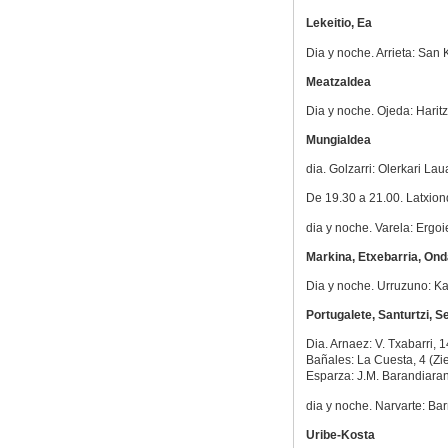
Lekeitio, Ea
Dia y noche. Arrieta: San K
Meatzaldea
Dia y noche. Ojeda: Haritz
Mungialdea
dia. Golzarri: Olerkari La
De 19.30 a 21.00. Latxiond
dia y noche. Varela: Ergoi
Markina, Etxebarria, On
Dia y noche. Urruzuno: Ka
Portugalete, Santurtzi, S
Dia. Arnaez: V. Txabarri, 1
Bañales: La Cuesta, 4 (Zi
Esparza: J.M. Barandiaran,
dia y noche. Narvarte: Barr
Uribe-Kosta