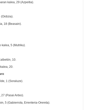
aran kalea, 29 (Azpeitia).
(Ordizia).
ia, 18 (Beasain).
 kalea, 5 (Mutriku).
albetón, 10.
kalea, 20.
aro
lde, 1 (Soraluze).
 27 (Pasai Antxo).
in, 5 (Gabierrota, Errenteria-Orereta).