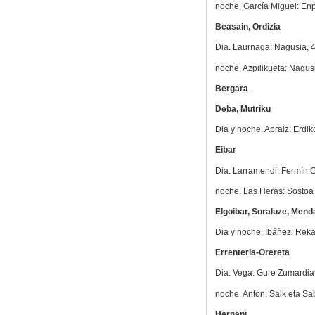
noche. García Miguel: Enp
Beasain, Ordizia
Dia. Laurnaga: Nagusia, 4 
noche. Azpilikueta: Nagus
Bergara
Deba, Mutriku
Dia y noche. Apraiz: Erdiko
Eibar
Dia. Larramendi: Fermín C
noche. Las Heras: Sostoa 
Elgoibar, Soraluze, Mend
Dia y noche. Ibáñez: Reka
Errenteria-Orereta
Dia. Vega: Gure Zumardia,
noche. Anton: Salk eta Sab
Hernani