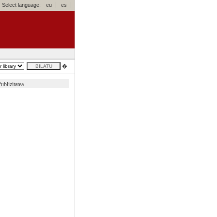
Select language:
eu
es
�
ublizitatea