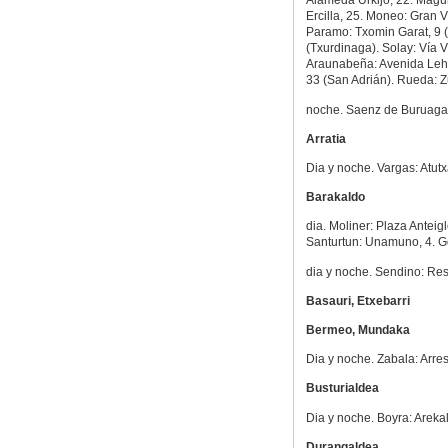
Alameda Urkijo, 22. Magur
Ercilla, 25. Moneo: Gran V
Paramo: Txomin Garat, 9 (
(Txurdinaga). Solay: Vía 
Araunabeña: Avenida Lehen
33 (San Adrián). Rueda: Z
noche. Saenz de Buruaga: 
Arratia
Dia y noche. Vargas: Atut
Barakaldo
dia. Moliner: Plaza Antei
Santurtun: Unamuno, 4. Go
dia y noche. Sendino: Res
Basauri, Etxebarri
Bermeo, Mundaka
Dia y noche. Zabala: Arresi
Busturialdea
Dia y noche. Boyra: Arekal
Durangaldea