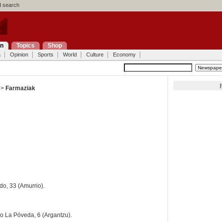
 search
on
Topics
Shop
a
Opinion
Sports
World
Culture
Economy
P
 >
Farmaziak
do, 33 (Amurrio).
o La Póveda, 6 (Argantzu).