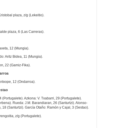
ristobal plaza, z/g (Lekeitio).
alde plaza, 6 (Las Carreras).
uaxeta, 12 (Mungia).
o: Aritz Bidea, 11 (Mungia).
en, 22 (Gamiz-Fika).
darroa
ntxope, 12 (Ondarroa).
estao
4 (Portugalete). Azkona: V. Txabarri, 29 (Portugalete).
erbena). Rueda: J.M. Barandiaran, 26 (Santurtzi). Alonso-
 18 (Santurtzi). García Otaño: Ramón y Cajal, 3 (Sestao).
engoitia, z/g (Portugalete).