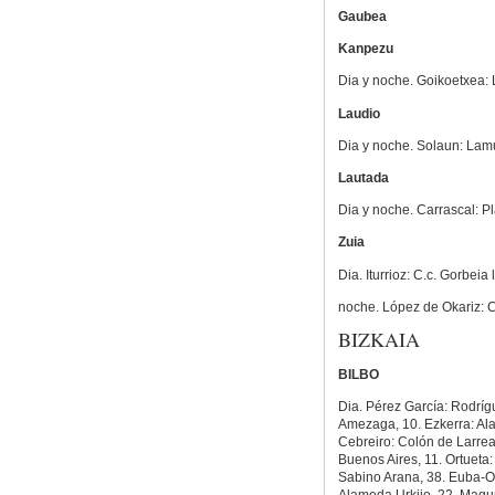
Gaubea
Kanpezu
Dia y noche. Goikoetxea: La
Laudio
Dia y noche. Solaun: Lamu
Lautada
Dia y noche. Carrascal: P
Zuia
Dia. Iturrioz: C.c. Gorbeia l
noche. López de Okariz: C
BIZKAIA
BILBO
Dia. Pérez García: Rodríg
Amezaga, 10. Ezkerra: Alam
Cebreiro: Colón de Larreat
Buenos Aires, 11. Ortueta
Sabino Arana, 38. Euba-Or