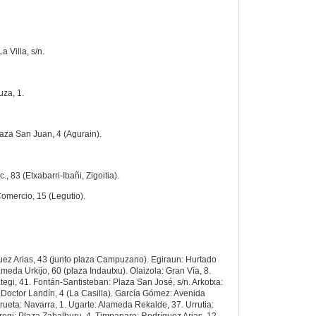
 Villa, s/n.
za, 1.
laza San Juan, 4 (Agurain).
c., 83 (Etxabarri-Ibañi, Zigoitia).
omercio, 15 (Legutio).
uez Arias, 43 (junto plaza Campuzano). Egiraun: Hurtado
eda Urkijo, 60 (plaza Indautxu). Olaizola: Gran Vía, 8.
egi, 41. Fontán-Santisteban: Plaza San José, s/n. Arkotxa:
: Doctor Landín, 4 (La Casilla). García Gómez: Avenida
ueta: Navarra, 1. Ugarte: Alameda Rekalde, 37. Urrutia: