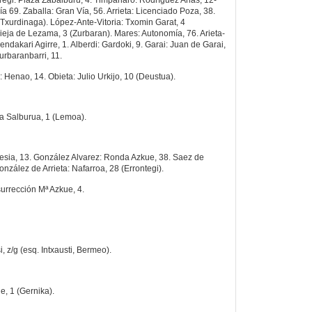
egi: Plaza Zabalburu, 4. Timpanaro: Rodríguez Arias, 12-
ía 69. Zaballa: Gran Vía, 56. Arrieta: Licenciado Poza, 38.
Txurdinaga). López-Ante-Vitoria: Txomin Garat, 4
Vieja de Lezama, 3 (Zurbaran). Mares: Autonomía, 76. Arieta-
dakari Agirre, 1. Alberdi: Gardoki, 9. Garai: Juan de Garai,
urbaranbarri, 11.
Henao, 14. Obieta: Julio Urkijo, 10 (Deustua).
xa Salburua, 1 (Lemoa).
glesia, 13. González Alvarez: Ronda Azkue, 38. Saez de
nzález de Arrieta: Nafarroa, 28 (Errontegi).
urrección Mª Azkue, 4.
, z/g (esq. Intxausti, Bermeo).
e, 1 (Gernika).