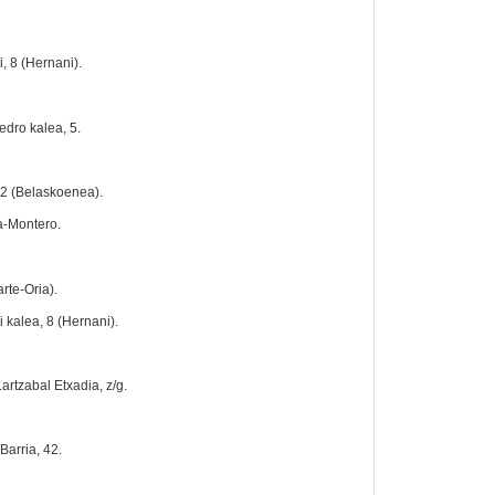
, 8 (Hernani).
edro kalea, 5.
32 (Belaskoenea).
a-Montero.
rte-Oria).
 kalea, 8 (Hernani).
artzabal Etxadia, z/g.
Barria, 42.