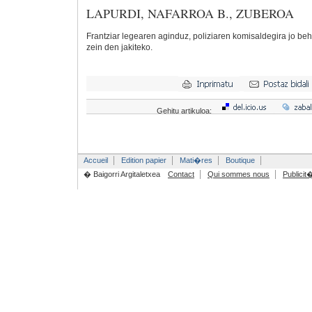
LAPURDI, NAFARROA B., ZUBEROA
Frantziar legearen aginduz, poliziaren komisaldegira jo be
zein den jakiteko.
Gehitu artikuloa:
Accueil
Edition papier
Mati�res
Boutique
� Baigorri Argitaletxea
Contact
Qui sommes nous
Publicit