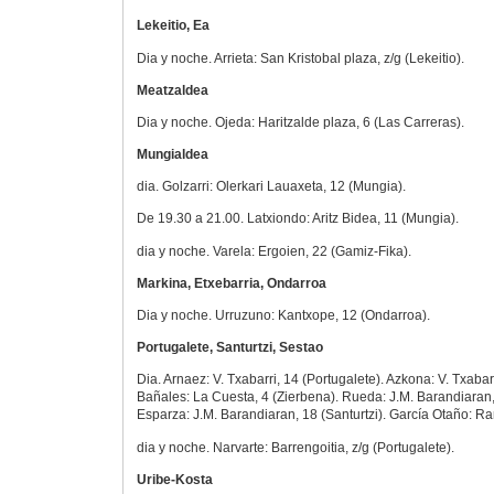
Lekeitio, Ea
Dia y noche. Arrieta: San Kristobal plaza, z/g (Lekeitio).
Meatzaldea
Dia y noche. Ojeda: Haritzalde plaza, 6 (Las Carreras).
Mungialdea
dia. Golzarri: Olerkari Lauaxeta, 12 (Mungia).
De 19.30 a 21.00. Latxiondo: Aritz Bidea, 11 (Mungia).
dia y noche. Varela: Ergoien, 22 (Gamiz-Fika).
Markina, Etxebarria, Ondarroa
Dia y noche. Urruzuno: Kantxope, 12 (Ondarroa).
Portugalete, Santurtzi, Sestao
Dia. Arnaez: V. Txabarri, 14 (Portugalete). Azkona: V. Txabarr
Bañales: La Cuesta, 4 (Zierbena). Rueda: J.M. Barandiaran, 
Esparza: J.M. Barandiaran, 18 (Santurtzi). García Otaño: Ra
dia y noche. Narvarte: Barrengoitia, z/g (Portugalete).
Uribe-Kosta