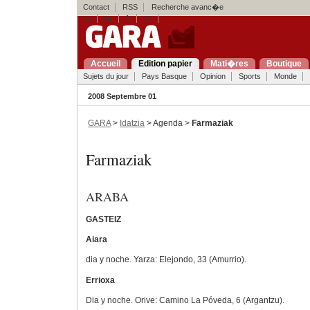
Contact
RSS
Recherche avanc�e
eu
es
fr
en
Accueil
Edition papier
Mati�res
Boutique
Sujets du jour
Pays Basque
Opinion
Sports
Monde
2008 Septembre 01
GARA
>
Idatzia
> Agenda >
Farmaziak
Farmaziak
ARABA
GASTEIZ
Aiara
dia y noche. Yarza: Elejondo, 33 (Amurrio).
Errioxa
Dia y noche. Orive: Camino La Póveda, 6 (Argantzu).