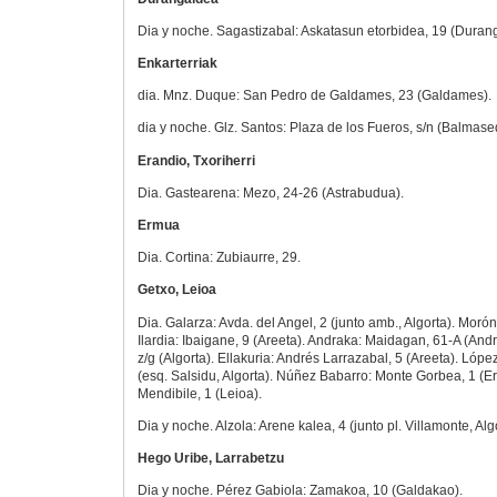
Dia y noche. Sagastizabal: Askatasun etorbidea, 19 (Duran
Enkarterriak
dia. Mnz. Duque: San Pedro de Galdames, 23 (Galdames).
dia y noche. Glz. Santos: Plaza de los Fueros, s/n (Balmase
Erandio, Txoriherri
Dia. Gastearena: Mezo, 24-26 (Astrabudua).
Ermua
Dia. Cortina: Zubiaurre, 29.
Getxo, Leioa
Dia. Galarza: Avda. del Angel, 2 (junto amb., Algorta). Morón
Ilardia: Ibaigane, 9 (Areeta). Andraka: Maidagan, 61-A (Andra
z/g (Algorta). Ellakuria: Andrés Larrazabal, 5 (Areeta). Lóp
(esq. Salsidu, Algorta). Núñez Babarro: Monte Gorbea, 1 (E
Mendibile, 1 (Leioa).
Dia y noche. Alzola: Arene kalea, 4 (junto pl. Villamonte, Alg
Hego Uribe, Larrabetzu
Dia y noche. Pérez Gabiola: Zamakoa, 10 (Galdakao).