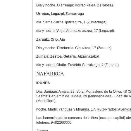
Dia y noche. Olarreaga: Korreo kalea, 2 (Tolosa).
Urretxu, Legazpi, Zumarraga
dia. Sarria-Sarria: Iparragirre, 1 (Zumarraga).
dia y noche. Vega: Aranzazu auzoa, 17 (Legazpi).
Zarautz, Orio, Aia
Dia y noche. Etxeberria: Gipuzkoa, 17 (Zarautz).
Zumaia, Zestoa, Getaria, Aizarnazabal
dia y noche. Otaño: Eusebio Gurrutxaga, 4 (Zumaia).
NAFARROA
IRUÑEA
Dia. Sanjuan: Amaia, 22. Sola: Monasterio de la Oliva, 48 
Sesma: Benjamín de Tudela, 29 (Mendebaldea). Fdez. de Ar
(Mendillorri).
noche. Marfil: Yanguas y Miranda, 17. Ruiz-Prados: Avenida
Las farmacias de la comarca de Iruñea (excepto capital) a
telefono: 9482260000.