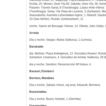
Alameda Urkijo, 22. Maguregi: Plaza Zabalburu, 4. Timpana
Ercilla, 25. Moneo: Gran Vía 69. Zaballa: Gran Vía, 56. Arrie
Paramo: Txomin Garat, 9 (Txurdinaga). López-Ante-Vitoria:
(Txurdinaga). Solay: Vía Vieja de Lezama, 3 (Zurbaran). Mar
Araunabeña: Avenida Lehendakari Agirre, 1. Alberdi: Gardoki
33 (San Adrián). Rueda: Zurbaranbarri, 11.
noche. Saenz de Buruaga: Henao, 14. Obieta: Julio Urkijo, 
Arratia
Dia y noche. Vargas: Atutxa Salburua, 1 (Lemoa).
Barakaldo
dia. Moliner: Plaza Anteiglesia, 13. González Alvarez: Ron
Santurtun: Unamuno, 4. González de Arrieta: Nafarroa, 28 (E
dia y noche. Sendino: Resurrección Mª Azkue, 4.
Basauri, Etxebarri
Bermeo, Mundaka
Dia y noche. Zabala: Arresi, z/g (esq. Intxausti, Bermeo).
Busturialdea
Dia y noche. Boyra: Arekale, 1 (Gernika).
Durangaldea