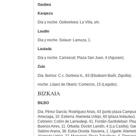
Gaubea
Kanpezu
Dia y noche. Goikoetxea: La Villa, s/n.
Laudio
Dia y noche. Solaun: Lamuza, 1.
Lautada
Dia y noche. Carrascal: Plaza San Juan, 4 (Agurain).
Zuia
Dia. Iturrioz: C.c. Gorbeia lc., 83 (Etxabarri-Ibañi, Zigoitia).
noche. López de Okariz: Comercio, 15 (Legutio).
BIZKAIA
BILBO
Dia. Pérez García: Rodríguez Arias, 43 (junto plaza Campu
Amezaga, 10. Ezkerra: Alameda Urkijo, 60 (plaza Indautxu). 
Cebreiro: Colón de Larreategi, 41. Fontán-Santisteban: Plaz
Buenos Aires, 11. Ortueta: Doctor Landín, 4 (La Casilla). G
Sabino Arana, 38. Euba-Orueta: Navarra, 1. Ugarte: Alameda