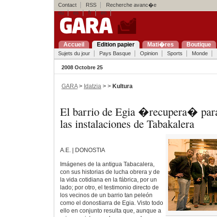
Contact
RSS
Recherche avanc�e
eu
es
fr
en
Accueil
Edition papier
Mati�res
Boutique
Sujets du jour
Pays Basque
Opinion
Sports
Monde
2008 Octobre 25
GARA
>
Idatzia
> >
Kultura
El barrio de Egia �recupera� par
las instalaciones de Tabakalera
A.E. | DONOSTIA
Imágenes de la antigua Tabacalera,
con sus historias de lucha obrera y de
la vida cotidiana en la fábrica, por un
lado; por otro, el testimonio directo de
los vecinos de un barrio tan peleón
como el donostiarra de Egia. Visto todo
ello en conjunto resulta que, aunque a