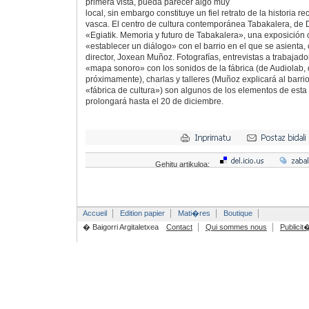
primera vista, pueda parecer algo muy
local, sin embargo constituye un fiel retrato de la historia r
vasca. El centro de cultura contemporánea Tabakalera, de
«Egiatik. Memoria y futuro de Tabakalera», una exposición
«establecer un diálogo» con el barrio en el que se asienta
director, Joxean Muñoz. Fotografías, entrevistas a trabajado
«mapa sonoro» con los sonidos de la fábrica (de Audiolab,
próximamente), charlas y talleres (Muñoz explicará al barrio
«fábrica de cultura») son algunos de los elementos de est
prolongará hasta el 20 de diciembre.
Gehitu artikuloa:
Accueil
Edition papier
Mati�res
Boutique
� Baigorri Argitaletxea
Contact
Qui sommes nous
Publicit