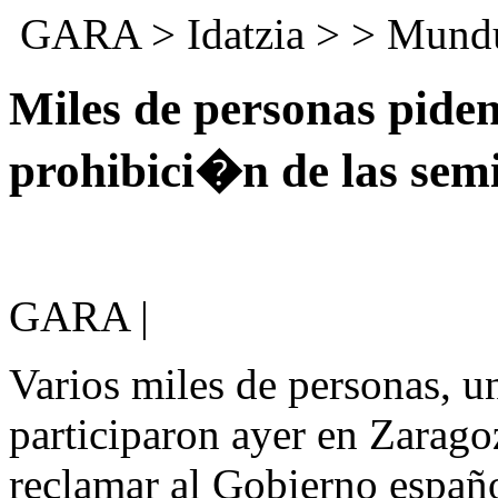
GARA
>
Idatzia
> >
Mund
Miles de personas pide
prohibici�n de las sem
GARA |
Varios miles de personas, u
participaron ayer en Zarago
reclamar al Gobierno españo