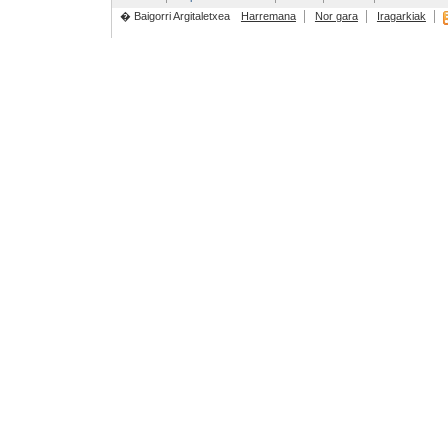
� Baigorri Argitaletxea
Harremana
Nor gara
Iragarkiak