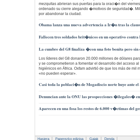
mezquitas abrieran sus puertas para la oraci�n del viern
ordenado su cierre alegando �motivos de seguridad�. Mil
por abandonar la ciudad.
Obama lanza una nueva advertencia a Ir�n tras la claus
Fallecen tres soldados brit�nicos en un operativo contra
La cumbre del G8 finaliza �con una foto bonita pero s
Los líderes del G8 donaron 20.000 millones de dólares para
y se comprometieron a fomentar el desarrollo del acceso al
higiénicos en África. Oxfam advirtió de que los más de mil 
«no pueden esperar».
Casi toda la poblaci�n de Mogadiscio norte huye ante el
Denuncian ante la ONU las prospecciones �ilegales� en
Aparecen en una fosa los restos de 6.000 v�ctimas del 
Hasiera
Paperezko edizioa
Gaiak
Denda