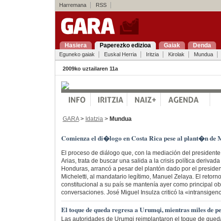
Harremana
RSS
Hasiera
Paperezko edizioa
Gaiak
Denda
Eguneko gaiak
Euskal Herria
Iritzia
Kirolak
Mundua
2009ko uztailaren 11a
GARA
>
Idatzia
>
Mundua
Comienza el di�logo en Costa Rica pese al plant�n de M
El proceso de diálogo que, con la mediación del presidente
Arias, trata de buscar una salida a la crisis política deriva
Honduras, arrancó a pesar del plantón dado por el presiden
Micheletti, al mandatario legítimo, Manuel Zelaya. El retorn
constitucional a su país se mantenía ayer como principal ob
conversaciones. José Miguel Insulza criticó la «intransigenc
El toque de queda regresa a Urumqi, mientras miles de pe
Las autoridades de Urumqi reimplantaron el toque de que