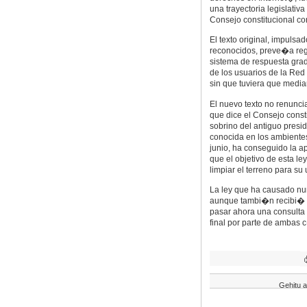
una trayectoria legislativ
Consejo constitucional co
El texto original, impulsa
reconocidos, preve�a reg
sistema de respuesta gra
de los usuarios de la Red
sin que tuviera que media
El nuevo texto no renunc
que dice el Consejo consti
sobrino del antiguo presi
conocida en los ambientes
junio, ha conseguido la 
que el objetivo de esta l
limpiar el terreno para su
La ley que ha causado nu
aunque tambi�n recibi� un
pasar ahora una consulta 
final por parte de ambas 
Gehitu a