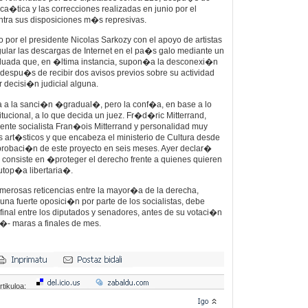
a ca�tica y las correcciones realizadas en junio por el
ntra sus disposiciones m�s represivas.
do por el presidente Nicolas Sarkozy con el apoyo de artistas
ular las descargas de Internet en el pa�s galo mediante un
duada que, en �ltima instancia, supon�a la desconexi�n
 despu�s de recibir dos avisos previos sobre su actividad
r decisi�n judicial alguna.
ia a la sanci�n �gradual�, pero la conf�a, en base a lo
tucional, a lo que decida un juez. Fr�d�ric Mitterrand,
dente socialista Fran�ois Mitterrand y personalidad muy
 art�sticos y que encabeza el ministerio de Cultura desde
aprobaci�n de este proyecto en seis meses. Ayer declar�
ey consiste en �proteger el derecho frente a quienes quieren
 utop�a libertaria�.
merosas reticencias entre la mayor�a de la derecha,
a fuerte oposici�n por parte de los socialistas, debe
final entre los diputados y senadores, antes de su votaci�n
c�- maras a finales de mes.
rtikuloa: