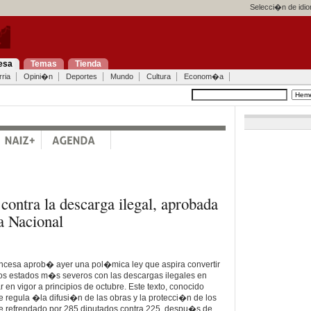
Selecci�n de idi
esa
Temas
Tienda
ria
Opini�n
Deportes
Mundo
Cultura
Econom�a
 contra la descarga ilegal, aprobada
a Nacional
ncesa aprob� ayer una pol�mica ley que aspira convertir
s estados m�s severos con las descargas ilegales en
r en vigor a principios de octubre. Este texto, conocido
egula �la difusi�n de las obras y la protecci�n de los
ue refrendado por 285 diputados contra 225, despu�s de