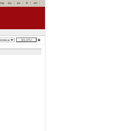
oma:
eu
es
fr
en
�