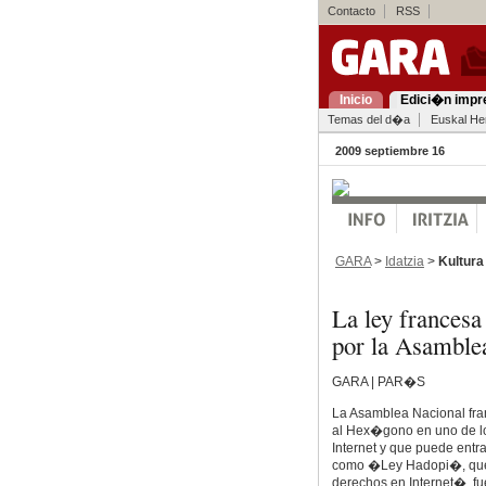
Contacto
RSS
Inicio
Edici�n impr
Temas del d�a
Euskal Her
2009 septiembre 16
GARA
>
Idatzia
>
Kultura
La ley francesa
por la Asamble
GARA | PAR�S
La Asamblea Nacional fra
al Hex�gono en uno de lo
Internet y que puede entra
como �Ley Hadopi�, que r
derechos en Internet�, f