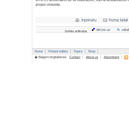
en el 25 aniversario de su realización, tras la actualización
propio cineasta.
Gehitu artikuloa:
Home
Printed edition
Topics
Shop
� Baigorri Argitaletxea
Contact
About us
Advertising