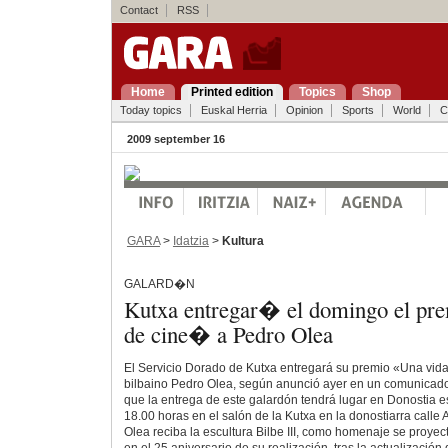
Contact
RSS
Home
Printed edition
Topics
Shop
Today topics
Euskal Herria
Opinion
Sports
World
C
2009 september 16
GARA
>
Idatzia
>
Kultura
GALARD�N
Kutxa entregar� el domingo el pr
de cine� a Pedro Olea
El Servicio Dorado de Kutxa entregará su premio «Una vida 
bilbaino Pedro Olea, según anunció ayer en un comunicado
que la entrega de este galardón tendrá lugar en Donostia es
18.00 horas en el salón de la Kutxa en la donostiarra call
Olea reciba la escultura Bilbe III, como homenaje se proyect