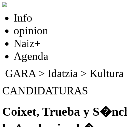
Info
opinion
Naiz+
Agenda
GARA
>
Idatzia
>
Kultura
CANDIDATURAS
Coixet, Trueba y S�nc