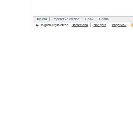
Hasiera
Paperezko edizioa
Gaiak
Denda
� Baigorri Argitaletxea
Harremana
Nor gara
Iragarkiak