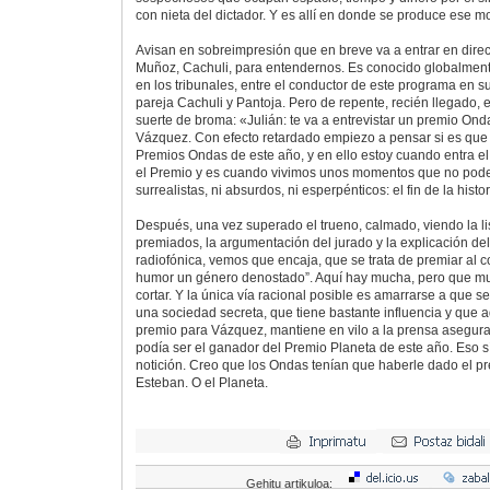
con nieta del dictador. Y es allí en donde se produce ese 
Avisan en sobreimpresión que en breve va a entrar en direct
Muñoz, Cachuli, para entendernos. Es conocido globalmente
en los tribunales, entre el conductor de este programa en s
pareja Cachuli y Pantoja. Pero de repente, recién llegado,
suerte de broma: «Julián: te va a entrevistar un premio Ond
Vázquez. Con efecto retardado empiezo a pensar si es que
Premios Ondas de este año, y en ello estoy cuando entra el ta
el Premio y es cuando vivimos unos momentos que no podem
surrealistas, ni absurdos, ni esperpénticos: el fin de la hist
Después, una vez superado el trueno, calmado, viendo la l
premiados, la argumentación del jurado y la explicación del
radiofónica, vemos que encaja, que se trata de premiar al 
humor un género denostado”. Aquí hay mucha, pero que mu
cortar. Y la única vía racional posible es amarrarse a que se
una sociedad secreta, que tiene bastante influencia y que 
premio para Vázquez, mantiene en vilo a la prensa asegur
podía ser el ganador del Premio Planeta de este año. Eso s
notición. Creo que los Ondas tenían que haberle dado el p
Esteban. O el Planeta.
Gehitu artikuloa: