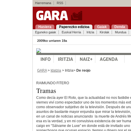
Harremana
RSS
Hasiera
Paperezko edizioa
Gaiak
Denda
Eguneko gaiak
Euskal Herria
Iritzia
Kirolak
Mundua
2009ko urriaren 19a
GARA
>
Idatzia
> Iritzia>
De reojo
RAIMUNDO FITERO
Tramas
Como decía ayer El Roto, que la actualidad no nos fastidie 
viernes viví como espectador uno de los momentos más ext
como observador subjetivo de la televisión. Después de u
asuntos de bastante mayor enjundia que mirar la televisión
en un canal de noticias anunciando la muerte de Andrés M
esa es la verdad, y en mi convulsiva existencia de ser h
caigo en “Sálvame de Luxe” en donde está de invitado uno 
sospechosos que ocupan espacio, tiempo y dinero por el si