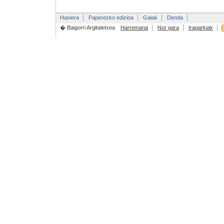
Hasiera
Paperezko edizioa
Gaiak
Denda
� Baigorri Argitaletxea
Harremana
Nor gara
Iragarkiak