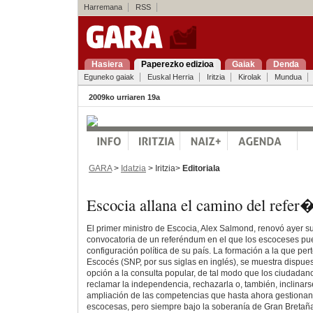
Harremana
RSS
Hasiera
Paperezko edizioa
Gaiak
Denda
Eguneko gaiak
Euskal Herria
Iritzia
Kirolak
Mundua
2009ko urriaren 19a
GARA
>
Idatzia
> Iritzia>
Editoriala
Escocia allana el camino del refe
El primer ministro de Escocia, Alex Salmond, renovó ayer 
convocatoria de un referéndum en el que los escoceses pue
configuración política de su país. La formación a la que per
Escocés (SNP, por sus siglas en inglés), se muestra dispues
opción a la consulta popular, de tal modo que los ciudadan
reclamar la independencia, rechazarla o, también, inclinars
ampliación de las competencias que hasta ahora gestionan
escocesas, pero siempre bajo la soberanía de Gran Bretañ