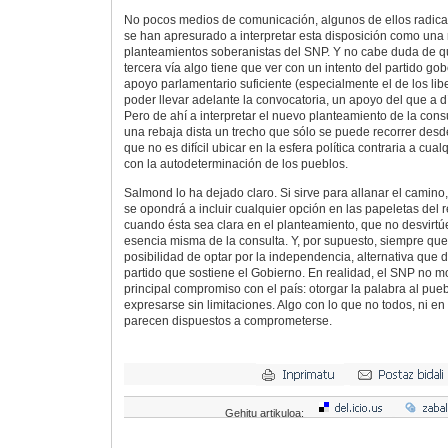
No pocos medios de comunicación, algunos de ellos radica
se han apresurado a interpretar esta disposición como una 
planteamientos soberanistas del SNP. Y no cabe duda de qu
tercera vía algo tiene que ver con un intento del partido go
apoyo parlamentario suficiente (especialmente el de los li
poder llevar adelante la convocatoria, un apoyo del que a 
Pero de ahí a interpretar el nuevo planteamiento de la con
una rebaja dista un trecho que sólo se puede recorrer desd
que no es difícil ubicar en la esfera política contraria a cual
con la autodeterminación de los pueblos.
Salmond lo ha dejado claro. Si sirve para allanar el camino,
se opondrá a incluir cualquier opción en las papeletas del
cuando ésta sea clara en el planteamiento, que no desvirt
esencia misma de la consulta. Y, por supuesto, siempre que 
posibilidad de optar por la independencia, alternativa que
partido que sostiene el Gobierno. En realidad, el SNP no mo
principal compromiso con el país: otorgar la palabra al pu
expresarse sin limitaciones. Algo con lo que no todos, ni e
parecen dispuestos a comprometerse.
Gehitu artikuloa: