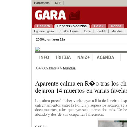
Harremana
RSS
Hasiera
Paperezko edizioa
Gaiak
Denda
Eguneko gaiak
Euskal Herria
Iritzia
Kirolak
Mundua
2009ko urriaren 19a
GARA
>
Idatzia
>
Mundua
Aparente calma en R�o tras los ch
dejaron 14 muertos en varias favela
La calma parecía haber vuelto ayer a Río de Janeiro desp
enfrentamientos entre la Policía y supuestos sicarios se
doce muertos, a los que ayer se sumaron dos más. Un hel
abatido y dos de sus ocupantes fallecieron.
GARA |