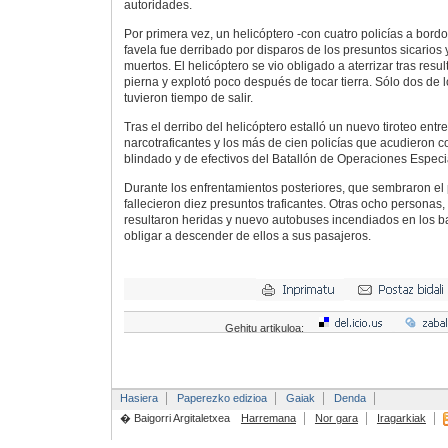
autoridades.
Por primera vez, un helicóptero -con cuatro policías a bord
favela fue derribado por disparos de los presuntos sicarios
muertos. El helicóptero se vio obligado a aterrizar tras resul
pierna y explotó poco después de tocar tierra. Sólo dos de l
tuvieron tiempo de salir.
Tras el derribo del helicóptero estalló un nuevo tiroteo entr
narcotraficantes y los más de cien policías que acudieron 
blindado y de efectivos del Batallón de Operaciones Espec
Durante los enfrentamientos posteriores, que sembraron el p
fallecieron diez presuntos traficantes. Otras ocho personas, 
resultaron heridas y nuevo autobuses incendiados en los ba
obligar a descender de ellos a sus pasajeros.
Gehitu artikuloa:
Hasiera
Paperezko edizioa
Gaiak
Denda
� Baigorri Argitaletxea
Harremana
Nor gara
Iragarkiak