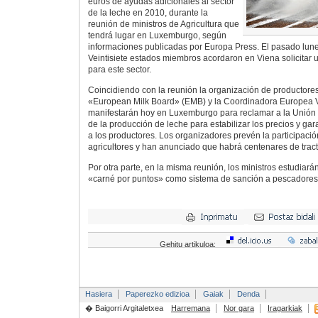
euros de ayudas adicionales al sector
de la leche en 2010, durante la
reunión de ministros de Agricultura que
tendrá lugar en Luxemburgo, según
informaciones publicadas por Europa Press. El pasado lune
Veintisiete estados miembros acordaron en Viena solicitar 
para este sector.
Coincidiendo con la reunión la organización de productore
«European Milk Board» (EMB) y la Coordinadora Europea 
manifestarán hoy en Luxemburgo para reclamar a la Unión
de la producción de leche para estabilizar los precios y ga
a los productores. Los organizadores prevén la participació
agricultores y han anunciado que habrá centenares de tract
Por otra parte, en la misma reunión, los ministros estudiará
«carné por puntos» como sistema de sanción a pescadores 
Gehitu artikuloa:
Hasiera
Paperezko edizioa
Gaiak
Denda
� Baigorri Argitaletxea
Harremana
Nor gara
Iragarkiak