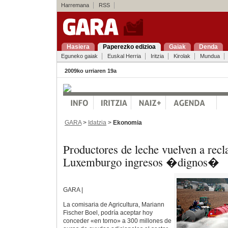
Harremana
RSS
Hasiera
Paperezko edizioa
Gaiak
Denda
Eguneko gaiak
Euskal Herria
Iritzia
Kirolak
Mundua
2009ko urriaren 19a
GARA
>
Idatzia
>
Ekonomia
Productores de leche vuelven a rec
Luxemburgo ingresos �dignos�
GARA |
La comisaria de Agricultura, Mariann
Fischer Boel, podría aceptar hoy
conceder «en torno» a 300 millones de