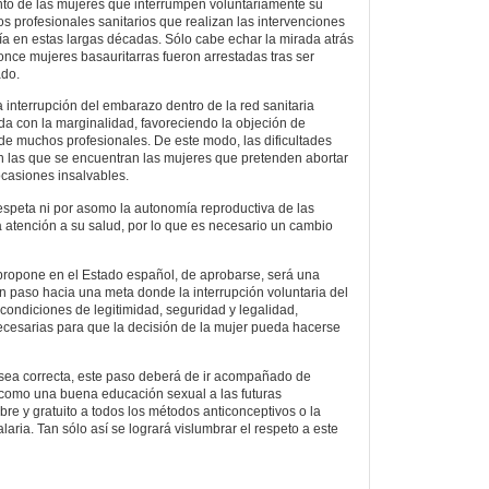
anto de las mujeres que interrumpen voluntariamente su
s profesionales sanitarios que realizan las intervenciones
ía en estas largas décadas. Sólo cabe echar la mirada atrás
nce mujeres basauritarras fueron arrestadas tras ser
ado.
a interrupción del embarazo dentro de la red sanitaria
a con la marginalidad, favoreciendo la objeción de
 de muchos profesionales. De este modo, las dificultades
n las que se encuentran las mujeres que pretenden abortar
ocasiones insalvables.
espeta ni por asomo la autonomía reproductiva de las
a atención a su salud, por lo que es necesario un cambio
propone en el Estado español, de aprobarse, será una
n paso hacia una meta donde la interrupción voluntaria del
condiciones de legitimidad, seguridad y legalidad,
cesarias para que la decisión de la mujer pueda hacerse
 sea correcta, este paso deberá de ir acompañado de
omo una buena educación sexual a las futuras
bre y gratuito a todos los métodos anticonceptivos o la
laria. Tan sólo así se logrará vislumbrar el respeto a este