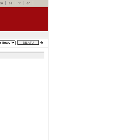
eu
es
fr
en
�