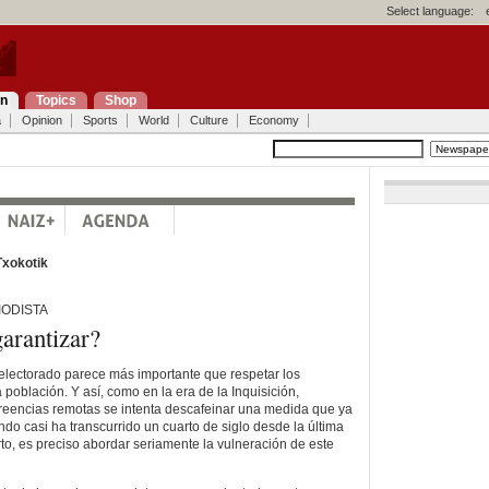
Select language:
on
Topics
Shop
a
Opinion
Sports
World
Culture
Economy
Txokotik
IODISTA
arantizar?
 electorado parece más importante que respetar los
 población. Y así, como en la era de la Inquisición,
reencias remotas se intenta descafeinar una medida que ya
do casi ha transcurrido un cuarto de siglo desde la última
rto, es preciso abordar seriamente la vulneración de este