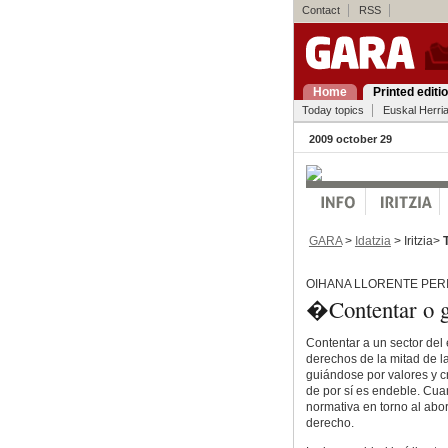
Contact
RSS
Home
Printed editi
Today topics
Euskal Herri
2009 october 29
GARA
>
Idatzia
> Iritzia>
OIHANA LLORENTE PER
�Contentar o g
Contentar a un sector del
derechos de la mitad de la
guiándose por valores y c
de por sí es endeble. Cuan
normativa en torno al abo
derecho.