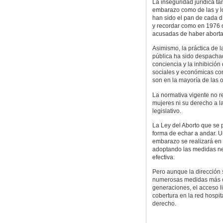
La inseguridad jurídica t
embarazo como de las y lo
han sido el pan de cada d
y recordar como en 1976 o
acusadas de haber abort
Asimismo, la práctica de l
pública ha sido despachad
conciencia y la inhibición
sociales y económicas co
son en la mayoría de las 
La normativa vigente no r
mujeres ni su derecho a l
legislativo.
La Ley del Aborto que se 
forma de echar a andar. U
embarazo se realizará en 
adoptando las medidas ne
efectiva.
Pero aunque la dirección
numerosas medidas más c
generaciones, el acceso li
cobertura en la red hospita
derecho.