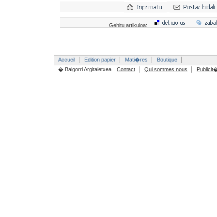
Gehitu artikuloa:
Accueil
Edition papier
Mati�res
Boutique
� Baigorri Argitaletxea
Contact
Qui sommes nous
Publicit