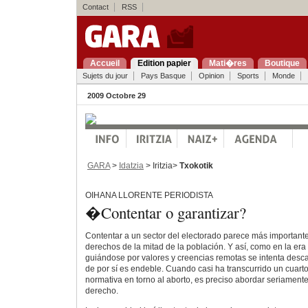
Contact
RSS
Accueil
Edition papier
Mati�res
Boutique
Sujets du jour
Pays Basque
Opinion
Sports
Monde
2009 Octobre 29
GARA
>
Idatzia
> Iritzia>
Txokotik
OIHANA LLORENTE PERIODISTA
�Contentar o garantizar?
Contentar a un sector del electorado parece más importante
derechos de la mitad de la población. Y así, como en la era 
guiándose por valores y creencias remotas se intenta desc
de por sí es endeble. Cuando casi ha transcurrido un cuarto
normativa en torno al aborto, es preciso abordar seriamente
derecho.