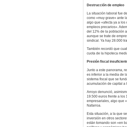
Destrucción de empleo
La situación laboral fue d
como «muy grave» ante la
algo que «afecta ya a los 
empleos precarios». Adem
del 12% de la población a
aunque se trate de empres
sindical. Ya hay 28.000 t
También recordó que cuatr
cuota de la hipoteca med
Presión fiscal insuficient
Junto a este panorama, re
es inferior a la media de 
sistema fiscal que se fund
acumulación de capital a 
Arroyo denunció, asimismo
19.500 euros frente a los
empresariales, algo que 
Nafarroa.
Esta situación, a la que s
inversión en otros sectore
están tomando son «en bas