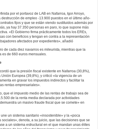
efinida por el portavoz de LAB en Nafarroa, Igor Arroyo,
 destrucción de empleo -13.900 puestos en el último año-
contratos fijos y que se están viendo sustituidos además por
ás, ya hay 37.350 personas en paro, lo que supone más
ctiva. «El Gobierno firma prácticamente todos los EREs,
as con beneficios y tengan en contra a la representación
rabajadores afectados por expedientes», añadió
o de cada diez navarros es mileurista, mientras que la
ia es de 660 euros mensuales.
e
cordó que la presión fiscal existente en Nafarroa (30,8%),
la Unión Europea (39,8%), y criticó «la vigencia de un
amenta en gravar los impuestos indirectos y facilitar la
las rentas empresariales».
, que el impuesto medio de las rentas de trabajo sea de
 15.500 de la renta media declarada por actividades
«demuestra un masivo fraude fiscal que se comete» en
e une un sistema sanitario «insostenible» y la «poca
s sociales», denota, a su juicio, que las decisiones que se
e a un sistema estructural en el que mandan unas élites