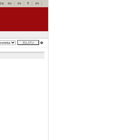
za:
eu
es
fr
en
�