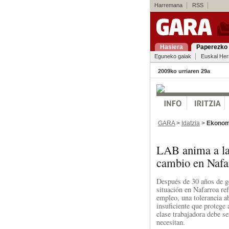
Harremana
RSS
Hasiera
Paperezko 
Eguneko gaiak
Euskal Her
2009ko urriaren 29a
GARA
>
Idatzia
>
Ekonom
LAB anima a la 
cambio en Nafa
Después de 30 años de ge
situación en Nafarroa re
empleo, una tolerancia ab
insuficiente que protege 
clase trabajadora debe s
necesitan.