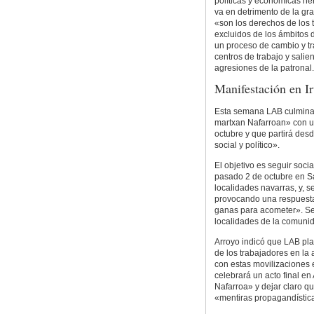
políticas y económicas he
va en detrimento de la gra
«son los derechos de los 
excluidos de los ámbitos d
un proceso de cambio y tra
centros de trabajo y salien
agresiones de la patronal.
Manifestación en Ir
Esta semana LAB culminar
martxan Nafarroan» con u
octubre y que partirá desd
social y político».
El objetivo es seguir soci
pasado 2 de octubre en Sa
localidades navarras, y, s
provocando una respuesta
ganas para acometer». Se
localidades de la comuni
Arroyo indicó que LAB pl
de los trabajadores en la 
con estas movilizaciones 
celebrará un acto final en
Nafarroa» y dejar claro qu
«mentiras propagandísti