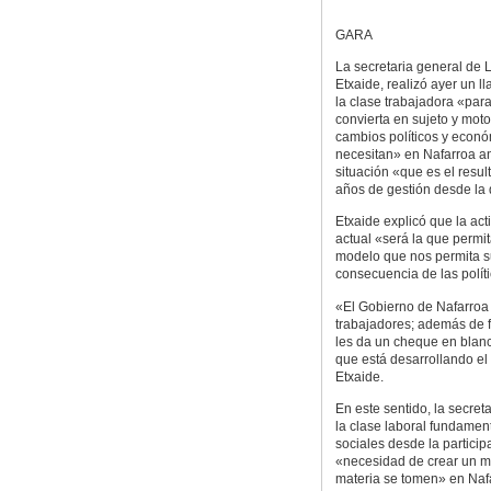
GARA
La secretaria general de 
Etxaide, realizó ayer un 
la clase trabajadora «par
convierta en sujeto y moto
cambios políticos y econ
necesitan» en Nafarroa a
situación «que es el resu
años de gestión desde la
Etxaide explicó que la act
actual «será la que permi
modelo que nos permita s
consecuencia de las polí
«El Gobierno de Nafarroa f
trabajadores; además de f
les da un cheque en blanc
que está desarrollando el
Etxaide.
En este sentido, la secret
la clase laboral fundamen
sociales desde la particip
«necesidad de crear un ma
materia se tomen» en Naf