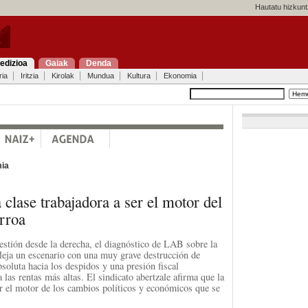
Hautatu hizkunt
edizioa
Gaiak
Denda
ria
Iritzia
Kirolak
Mundua
Kultura
Ekonomia
ia
clase trabajadora a ser el motor del
rroa
stión desde la derecha, el diagnóstico de LAB sobre la
fleja un escenario con una muy grave destrucción de
soluta hacia los despidos y una presión fiscal
a las rentas más altas. El sindicato abertzale afirma que la
er el motor de los cambios políticos y económicos que se