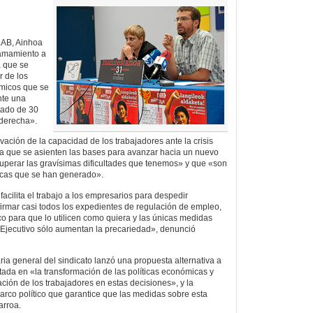
LAB, Ainhoa
llamamiento a
a que se
r de los
ómicos que se
nte una
ltado de 30
 derecha».
ivación de la capacidad de los trabajadores ante la crisis
ta que se asienten las bases para avanzar hacia un nuevo
uperar las gravísimas dificultades que tenemos» y que «son
ticas que se han generado».
acilita el trabajo a los empresarios para despedir
irmar casi todos los expedientes de regulación de empleo,
o para que lo utilicen como quiera y las únicas medidas
 Ejecutivo sólo aumentan la precariedad», denunció
aria general del sindicato lanzó una propuesta alternativa a
tada en «la transformación de las políticas económicas y
ación de los trabajadores en estas decisiones», y la
rco político que garantice que las medidas sobre esta
arroa.