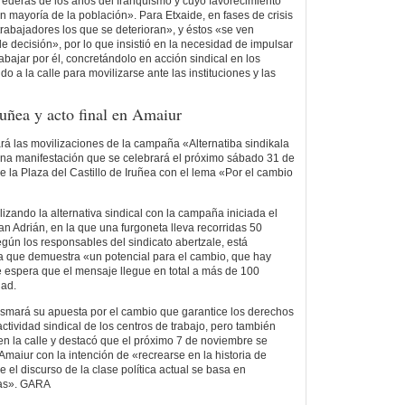
rederas de los años del franquismo y cuyo favorecimiento
n mayoría de la población». Para Etxaide, en fases de crisis
trabajadores los que se deterioran», y éstos «se ven
e decisión», por lo que insistió en la necesidad de impulsar
bajar por él, concretándolo en acción sindical en los
do a la calle para movilizarse ante las instituciones y las
uñea y acto final en Amaiur
á las movilizaciones de la campaña «Alternatiba sindikala
na manifestación que se celebrará el próximo sábado 31 de
e la Plaza del Castillo de Iruñea con el lema «Por el cambio
alizando la alternativa sindical con la campaña iniciada el
n Adrián, en la que una furgoneta lleva recorridas 50
egún los responsables del sindicato abertzale, está
 que demuestra «un potencial para el cambio, que hay
 espera que el mensaje llegue en total a más de 100
dad.
asmará su apuesta por el cambio que garantice los derechos
actividad sindical de los centros de trabajo, pero también
en la calle y destacó que el próximo 7 de noviembre se
 Amaiur con la intención de «recrearse en la historia de
e el discurso de la clase política actual se basa en
cas». GARA