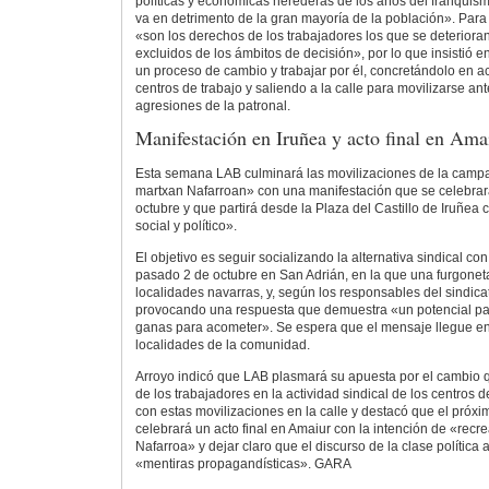
políticas y económicas herederas de los años del franquis
va en detrimento de la gran mayoría de la población». Para 
«son los derechos de los trabajadores los que se deteriora
excluidos de los ámbitos de decisión», por lo que insistió 
un proceso de cambio y trabajar por él, concretándolo en ac
centros de trabajo y saliendo a la calle para movilizarse ante
agresiones de la patronal.
Manifestación en Iruñea y acto final en Ama
Esta semana LAB culminará las movilizaciones de la campa
martxan Nafarroan» con una manifestación que se celebrar
octubre y que partirá desde la Plaza del Castillo de Iruñea
social y político».
El objetivo es seguir socializando la alternativa sindical co
pasado 2 de octubre en San Adrián, en la que una furgoneta
localidades navarras, y, según los responsables del sindica
provocando una respuesta que demuestra «un potencial pa
ganas para acometer». Se espera que el mensaje llegue en
localidades de la comunidad.
Arroyo indicó que LAB plasmará su apuesta por el cambio 
de los trabajadores en la actividad sindical de los centros 
con estas movilizaciones en la calle y destacó que el próx
celebrará un acto final en Amaiur con la intención de «recre
Nafarroa» y dejar claro que el discurso de la clase política 
«mentiras propagandísticas». GARA