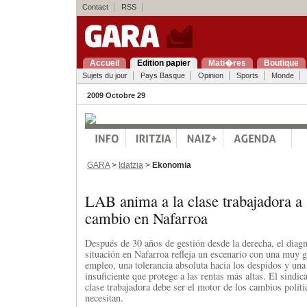
Contact
RSS
Accueil
Edition papier
Mati�res
Boutique
Sujets du jour
Pays Basque
Opinion
Sports
Monde
2009 Octobre 29
GARA
>
Idatzia
>
Ekonomia
LAB anima a la clase trabajadora a 
cambio en Nafarroa
Después de 30 años de gestión desde la derecha, el diag
situación en Nafarroa refleja un escenario con una muy g
empleo, una tolerancia absoluta hacia los despidos y una 
insuficiente que protege a las rentas más altas. El sindic
clase trabajadora debe ser el motor de los cambios polít
necesitan.