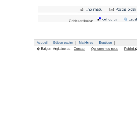
Gehitu artikuloa:
Accueil
Edition papier
Mati�res
Boutique
� Baigorri Argitaletxea
Contact
Qui sommes nous
Publicit