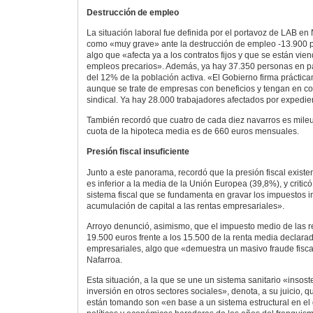
Destrucción de empleo
La situación laboral fue definida por el portavoz de LAB en 
como «muy grave» ante la destrucción de empleo -13.900 p
algo que «afecta ya a los contratos fijos y que se están vi
empleos precarios». Además, ya hay 37.350 personas en p
del 12% de la población activa. «El Gobierno firma práctic
aunque se trate de empresas con beneficios y tengan en co
sindical. Ya hay 28.000 trabajadores afectados por expedie
También recordó que cuatro de cada diez navarros es mileur
cuota de la hipoteca media es de 660 euros mensuales.
Presión fiscal insuficiente
Junto a este panorama, recordó que la presión fiscal existe
es inferior a la media de la Unión Europea (39,8%), y critic
sistema fiscal que se fundamenta en gravar los impuestos indi
acumulación de capital a las rentas empresariales».
Arroyo denunció, asimismo, que el impuesto medio de las r
19.500 euros frente a los 15.500 de la renta media declara
empresariales, algo que «demuestra un masivo fraude fisc
Nafarroa.
Esta situación, a la que se une un sistema sanitario «insost
inversión en otros sectores sociales», denota, a su juicio, 
están tomando son «en base a un sistema estructural en el