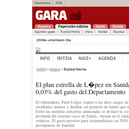
Harremana
RSS
Hasiera
Paperezko edizioa
Gaiak
Denda
Eguneko gaiak
Euskal Herria
Iritzia
Kirolak
Mundua
2010ko urtarrilaren 15a
GARA
>
Idatzia
>
Euskal Herria
El plan estrella de L�pez en Sanida
0,03% del gasto del Departamento
El lehendakari, Patxi López, reunió a los altos cargos d
insuflarles ánimos y detallar «el proyecto de futuro que 
Entre las medidas concretas anunciadas se destacó la «r
profunda del sistema vasco de Salud», basada en el cuid
crónicos. El gasto previsto para «telemedicina» en 2010 
presupuesto de Sanidad.