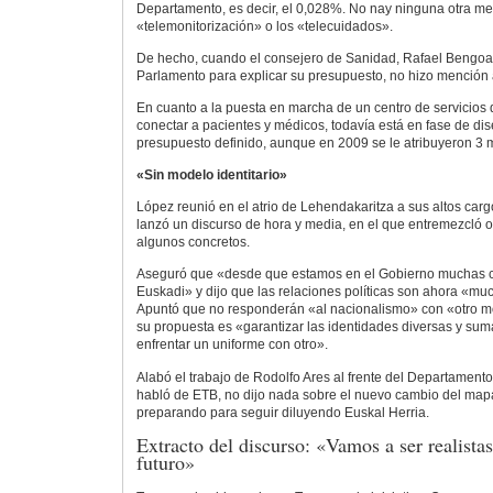
Departamento, es decir, el 0,028%. No nay ninguna otra me
«telemonitorización» o los «telecuidados».
De hecho, cuando el consejero de Sanidad, Rafael Bengoa
Parlamento para explicar su presupuesto, no hizo mención 
En cuanto a la puesta en marcha de un centro de servicios 
conectar a pacientes y médicos, todavía está en fase de dis
presupuesto definido, aunque en 2009 se le atribuyeron 3 m
«Sin modelo identitario»
López reunió en el atrio de Lehendakaritza a sus altos carg
lanzó un discurso de hora y media, en el que entremezcló o
algunos concretos.
Aseguró que «desde que estamos en el Gobierno muchas 
Euskadi» y dijo que las relaciones políticas son ahora «mu
Apuntó que no responderán «al nacionalismo» con «otro mo
su propuesta es «garantizar las identidades diversas y su
enfrentar un uniforme con otro».
Alabó el trabajo de Rodolfo Ares al frente del Departamento
habló de ETB, no dijo nada sobre el nuevo cambio del map
preparando para seguir diluyendo Euskal Herria.
Extracto del discurso: «Vamos a ser realist
futuro»