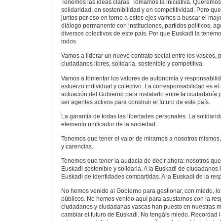
Tenemos las ideas claras. Tomamos la iniciativa. Queremos 
solidaridad, en sostenibilidad y en competitividad. Pero q
juntos por eso en torno a estos ejes vamos a buscar el ma
diálogo permanente con instituciones, partidos políticos, ag
diversos colectivos de este país. Por que Euskadi la tenemo
todos.
Vamos a liderar un nuevo contrato social entre los vascos,
ciudadanos libres, solidaria, sostenible y competitiva.
Vamos a fomentar los valores de autonomía y responsabilid
esfuerzo individual y colectivo. La corresponsabilidad es el
actuación del Gobierno para instalarlo entre la ciudadaní
ser agentes activos para construir el futuro de este país.
La garantía de todas las libertades personales. La solidari
elemento unificador de la sociedad.
Tenemos que tener el valor de mirarnos a nosotros mismos, 
y carencias.
Tenemos que tener la audacia de decir ahora: nosotros quere
Euskadi sostenible y solidaria. A la Euskadi de ciudadanos l
Euskadi de identidades compartidas. A la Euskadi de la resp
No hemos venido al Gobierno para gestionar, con miedo, l
públicos. No hemos venido aquí para asustarnos con la res
ciudadanos y ciudadanas vascas han puesto en nuestras 
cambiar el futuro de Euskadi. No tengáis miedo. Recordad la