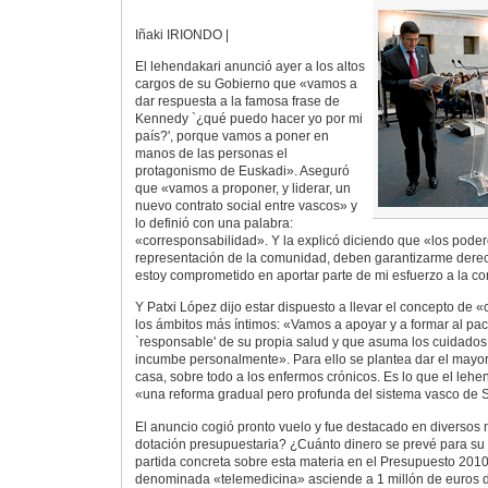
Iñaki IRIONDO |
El lehendakari anunció ayer a los altos
cargos de su Gobierno que «vamos a
dar respuesta a la famosa frase de
Kennedy `¿qué puedo hacer yo por mi
país?', porque vamos a poner en
manos de las personas el
protagonismo de Euskadi». Aseguró
que «vamos a proponer, y liderar, un
nuevo contrato social entre vascos» y
lo definió con una palabra:
«corresponsabilidad». Y la explicó diciendo que «los poder
representación de la comunidad, deben garantizarme derech
estoy comprometido en aportar parte de mi esfuerzo a la c
Y Patxi López dijo estar dispuesto a llevar el concepto de 
los ámbitos más íntimos: «Vamos a apoyar y a formar al pa
`responsable' de su propia salud y que asuma los cuidados
incumbe personalmente». Para ello se plantea dar el mayo
casa, sobre todo a los enfermos crónicos. Es lo que el leh
«una reforma gradual pero profunda del sistema vasco de 
El anuncio cogió pronto vuelo y fue destacado en diversos 
dotación presupuestaria? ¿Cuánto dinero se prevé para su 
partida concreta sobre esta materia en el Presupuesto 2010
denominada «telemedicina» asciende a 1 millón de euros d