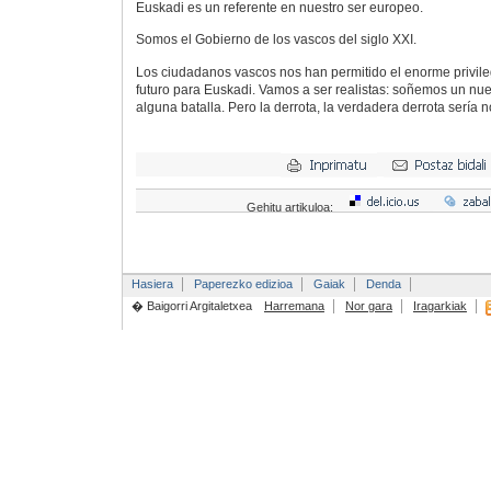
Euskadi es un referente en nuestro ser europeo.
Somos el Gobierno de los vascos del siglo XXI.
Los ciudadanos vascos nos han permitido el enorme privil
futuro para Euskadi. Vamos a ser realistas: soñemos un nu
alguna batalla. Pero la derrota, la verdadera derrota sería no
Gehitu artikuloa:
Hasiera
Paperezko edizioa
Gaiak
Denda
� Baigorri Argitaletxea
Harremana
Nor gara
Iragarkiak