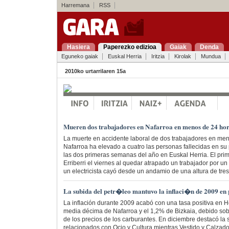
Harremana
RSS
Hasiera
Paperezko edizioa
Gaiak
Denda
Eguneko gaiak
Euskal Herria
Iritzia
Kirolak
Mundua
2010ko urtarrilaren 15a
Mueren dos trabajadores en Nafarroa en menos de 24 ho
La muerte en accidente laboral de dos trabajadores en me
Nafarroa ha elevado a cuatro las personas fallecidas en su
las dos primeras semanas del año en Euskal Herria. El prim
Erriberri el viernes al quedar atrapado un trabajador por un t
un electricista cayó desde un andamio de una altura de tres
La subida del petr�leo mantuvo la inflaci�n de 2009 en 
La inflación durante 2009 acabó con una tasa positiva en H
media décima de Nafarroa y el 1,2% de Bizkaia, debido sob
de los precios de los carburantes. En diciembre destacó la 
relacionados con Ocio y Cultura mientras Vestido y Calzado