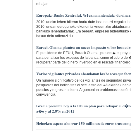
rebajas.
Europako Banku Zentralak %1ean mantenduko du oinarri
2010. urteko lehen bileran hartu dute tasa neurri «egoki» h
2010. urtean euroguneko ekonomia «neurrizko abiaduran» h
bankuko lehendakariak. Era berean, enpresei bideraturiko 
baxua dela adierazi du.
Barack Obama plantea un nuevo impuesto sobre los activo
El presidente de EEUU, Barack Obama, present� el proye
para penalizar los excesos de la banca, como el cobro d
recuperar parte del dinero invertido en el rescate financiero
Varios vigilantes privados abandonan los barcos que fa
Un número significativo de los vigilantes de seguridad pri
pesqueros del Índico tras el secuestro del «Alakrana» han
puestos y regresar a tierra. Argumentan problemas económ
convivencia.
Grecia presenta hoy a la UE un plan para rebajar el d�fic
a�o y al 2,8% en 2012
Heineken espera ahorrar 150 millones de euros tras c