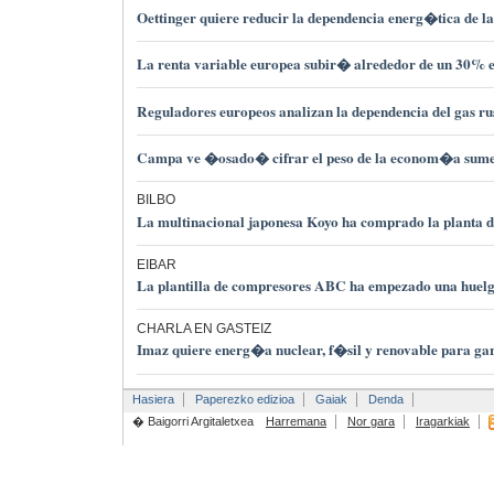
Oettinger quiere reducir la dependencia energ�tica de l
La renta variable europea subir� alrededor de un 30% 
Reguladores europeos analizan la dependencia del gas ru
Campa ve �osado� cifrar el peso de la econom�a sum
BILBO
La multinacional japonesa Koyo ha comprado la planta
EIBAR
La plantilla de compresores ABC ha empezado una huelg
CHARLA EN GASTEIZ
Imaz quiere energ�a nuclear, f�sil y renovable para gar
Hasiera
Paperezko edizioa
Gaiak
Denda
� Baigorri Argitaletxea
Harremana
Nor gara
Iragarkiak