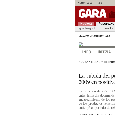
Harremana
RSS
Hasiera
Paperezko 
Eguneko gaiak
Euskal Her
2010ko urtarrilaren 15a
GARA
>
Idatzia
>
Ekonom
La subida del 
2009 en positiv
La inflación durante 200
entre la media décima de
encarecimiento de los pr
de los productos relacio
anticipó el período de re
Pablo RUIZ DE ARETXAB