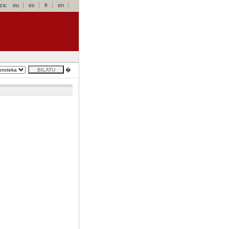
za:
eu
es
fr
en
�