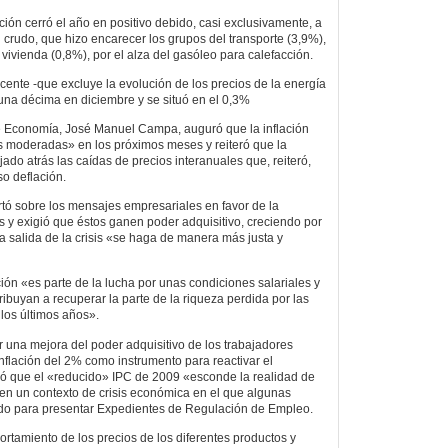
ación cerró el año en positivo debido, casi exclusivamente, a
l crudo, que hizo encarecer los grupos del transporte (3,9%),
 vivienda (0,8%), por el alza del gasóleo para calefacción.
cente -que excluye la evolución de los precios de la energía
una décima en diciembre y se situó en el 0,3%
de Economía, José Manuel Campa, auguró que la inflación
s moderadas» en los próximos meses y reiteró que la
do atrás las caídas de precios interanuales que, reiteró,
o deflación.
rtó sobre los mensajes empresariales en favor de la
s y exigió que éstos ganen poder adquisitivo, creciendo por
a salida de la crisis «se haga de manera más justa y
ión «es parte de la lucha por unas condiciones salariales y
ibuyan a recuperar la parte de la riqueza perdida por las
 los últimos años».
na mejora del poder adquisitivo de los trabajadores
nflación del 2% como instrumento para reactivar el
 que el «reducido» IPC de 2009 «esconde la realidad de
en un contexto de crisis económica en el que algunas
o para presentar Expedientes de Regulación de Empleo.
tamiento de los precios de los diferentes productos y