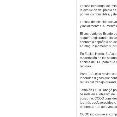
La tasa interanual de infl
la evolución del precio de
por los combustibles, y de
La tasa de inflación subya
y los alimentos- aumentó 
El secretario de Estado 
seguirá registrando «tasa
economía española ha deja
en ningún momento supus
En Euskal Herria, ELA ale
moderación de los salario
encima del IPC para que l
rápida».
Para ELA, esta reivindicac
laborales dignas que contr
rentas del trabajo durante
También CCOO abogó por u
basada en el objetivo de i
consumo. CCOO consideró
los más desfavorecidos», 
empresas han aprovechad
CCOO indicó que el compor