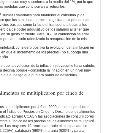
y algunos son muy superiores a la media del 1%, por lo que
es medidas que contribuyan a reducirlos.
subidas salariales para mantener el consumo y los
acó que las subidas de precios registradas a primeros de
vicios básicos como la luz o el transporte afectan a los
érdida de poder adquisitivo de los salarios al tener que
en su gasto corriente. Para UGT, la contención salarial
esarios sólo ralentizaría la recuperación de la crisis.
Confebask consideró positiva la evolución de la inflación en
a en que el incremento de los precios «no suponga una
e año.
e que la evolución de la inflación subyacente haya subido,
 décima porque «consolida la inflación en un nivel muy
 aleja el riesgo que pudiera haber de deflación».
alimentos se multiplicaron por cinco de
os se multiplicaron por 4,9 en 2009, desde el productor
n el Índice de Precios en Origen y Destino de los alimentos
indicato agrario COAG y las asociaciones de consumidores
e el índice de los precios de los alimentos se multiplicó
ino. Las mayores diferencias durante el mes pasado se
(1.225%), calabacín (690%), naranja (630%) y patata