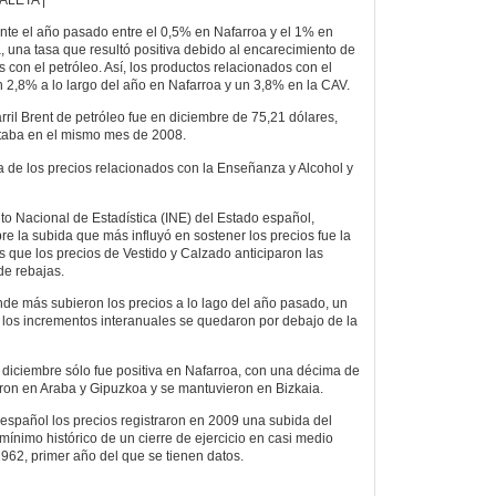
nte el año pasado entre el 0,5% en Nafarroa y el 1% en
, una tasa que resultó positiva debido al encarecimiento de
 con el petróleo. Así, los productos relacionados con el
2,8% a lo largo del año en Nafarroa y un 3,8% en la CAV.
arril Brent de petróleo fue en diciembre de 75,21 dólares,
staba en el mismo mes de 2008.
 de los precios relacionados con la Enseñanza y Alcohol y
uto Nacional de Estadística (INE) del Estado español,
re la subida que más influyó en sostener los precios fue la
s que los precios de Vestido y Calzado anticiparon las
de rebajas.
donde más subieron los precios a lo lago del año pasado, un
o los incrementos interanuales se quedaron por debajo de la
 diciembre sólo fue positiva en Nafarroa, con una décima de
ron en Araba y Gipuzkoa y se mantuvieron en Bizkaia.
 español los precios registraron en 2009 una subida del
mínimo histórico de un cierre de ejercicio en casi medio
1962, primer año del que se tienen datos.