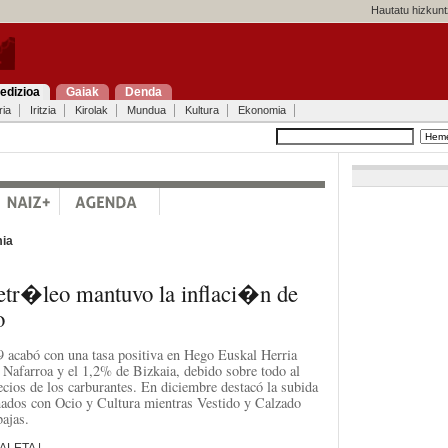
Hautatu hizkunt
edizioa
Gaiak
Denda
ria
Iritzia
Kirolak
Mundua
Kultura
Ekonomia
ia
petr�leo mantuvo la inflaci�n de
o
9 acabó con una tasa positiva en Hego Euskal Herria
 Nafarroa y el 1,2% de Bizkaia, debido sobre todo al
ecios de los carburantes. En diciembre destacó la subida
nados con Ocio y Cultura mientras Vestido y Calzado
bajas.
ALETA |