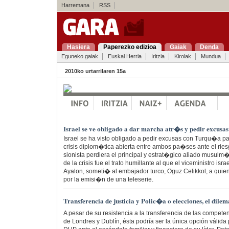
Harremana
RSS
Hasiera
Paperezko edizioa
Gaiak
Denda
Eguneko gaiak
Euskal Herria
Iritzia
Kirolak
Mundua
2010ko urtarrilaren 15a
Israel se ve obligado a dar marcha atr�s y pedir excus
Israel se ha visto obligado a pedir excusas con Turqu�a par
crisis diplom�tica abierta entre ambos pa�ses ante el rie
sionista perdiera el principal y estrat�gico aliado musulm
de la crisis fue el trato humillante al que el viceministro is
Ayalon, someti� al embajador turco, Oguz Celikkol, a quie
por la emisi�n de una teleserie.
Transferencia de justicia y Polic�a o elecciones, el dilem
A pesar de su resistencia a la transferencia de las competen
de Londres y Dublín, ésta podría ser la única opción válida 