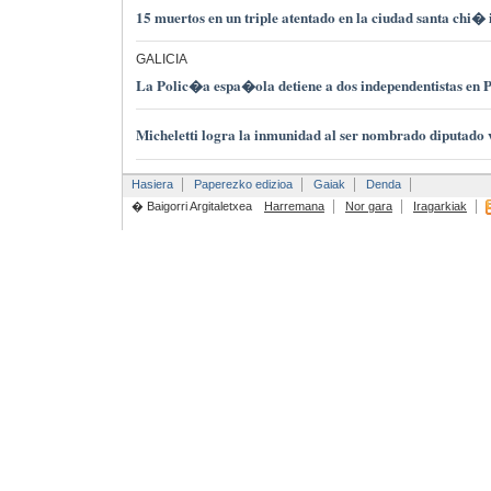
15 muertos en un triple atentado en la ciudad santa chi�
GALICIA
La Polic�a espa�ola detiene a dos independentistas en 
Micheletti logra la inmunidad al ser nombrado diputado v
Hasiera
Paperezko edizioa
Gaiak
Denda
� Baigorri Argitaletxea
Harremana
Nor gara
Iragarkiak