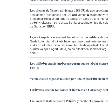
DUP ante el escándalo familiar y financiero de su líder, Pet
Los ulemas de Yemen advierten a EEUU de que proclama
Los ulemas (estudiosos del Cor�n) yemen�es amenazaro
proclamar�n la yihad (guerra santa) en caso de una interv
pa�s y reiteraron su rechazo frontal a cualquier tipo de 
de Sana con EEUU.
Legez kanpoko exekuzioak burutu zituzten militarrak ask
Gazte kolonbiarrak hil eta haien gorpuak gerrillarienak izan
aurkeztu zituzten militarrak aske utzi dituzte epaileek. Erab
burutzeko epea agortu dela, baina hildakoen senideek argi
dela.
Los talib�n paquistan�es aseguran que su l�der escap
EEUU
Veinte civiles afganos mueren por una explosi�n en un 
Ch�vez suspende los cortes el�ctricos en Caracas y dest
Frei acorta distancias con Pi�era y recibe el apoyo d