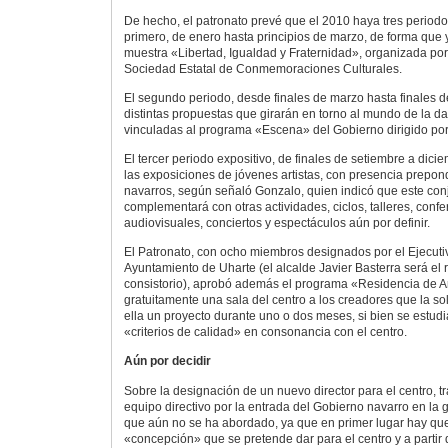
De hecho, el patronato prevé que el 2010 haya tres periodos
primero, de enero hasta principios de marzo, de forma que 
muestra «Libertad, Igualdad y Fraternidad», organizada por 
Sociedad Estatal de Conmemoraciones Culturales.
El segundo periodo, desde finales de marzo hasta finales d
distintas propuestas que girarán en torno al mundo de la d
vinculadas al programa «Escena» del Gobierno dirigido po
El tercer periodo expositivo, de finales de setiembre a dici
las exposiciones de jóvenes artistas, con presencia prepond
navarros, según señaló Gonzalo, quien indicó que este con
complementará con otras actividades, ciclos, talleres, conf
audiovisuales, conciertos y espectáculos aún por definir.
El Patronato, con ocho miembros designados por el Ejecutiv
Ayuntamiento de Uharte (el alcalde Javier Basterra será el 
consistorio), aprobó además el programa «Residencia de Ar
gratuitamente una sala del centro a los creadores que la sol
ella un proyecto durante uno o dos meses, si bien se estudi
«criterios de calidad» en consonancia con el centro.
Aún por decidir
Sobre la designación de un nuevo director para el centro, tra
equipo directivo por la entrada del Gobierno navarro en la 
que aún no se ha abordado, ya que en primer lugar hay que
«concepción» que se pretende dar para el centro y a partir de