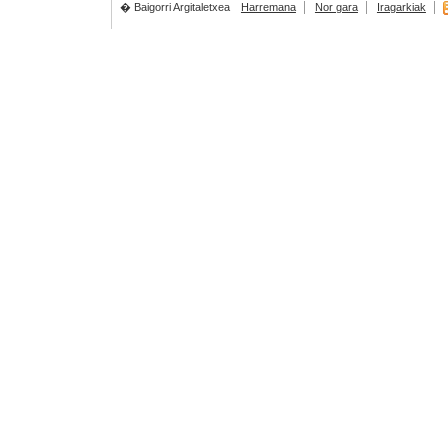
� Baigorri Argitaletxea
Harremana
Nor gara
Iragarkiak