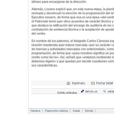
idóneo para encargarse de la dirección.
Además, Lozano explicó que, en esta nueva etapa, la plani
revisada y desvinculó la elección de la programación del á
Ejecutivo navarro, de forma que esa es una tarea «del centr
el Patronato tomó ayer otros acuerdos de carácter técnico y 
que destaca la ratificación del encargo de auditoría de las 
contratación de asistencia técnica o la aceptación de apod
del centro.
En nombre de los patronos, el fotógrafo Carlos Cánovas exp
reunión mantenida ayer estuvo marcada «por su carácter con
de inercias y actividades marcadas con anterioridad», como
programación, de forma que «para nosotros significa un pun
centro como tal no». Así, señaló que «estamos recibiendo 
debemos digerir» y que quedan por decidir cuestiones como l
sus características.
Gehitu artikuloa:
Hasiera
Paperezko edizioa
Gaiak
Denda