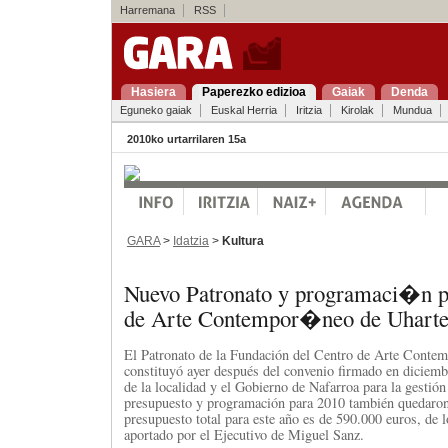
Harremana
RSS
Hasiera
Paperezko edizioa
Gaiak
Denda
Eguneko gaiak
Euskal Herria
Iritzia
Kirolak
Mundua
2010ko urtarrilaren 15a
GARA
>
Idatzia
>
Kultura
Nuevo Patronato y programaci�n p
de Arte Contempor�neo de Uhart
El Patronato de la Fundación del Centro de Arte Contem
constituyó ayer después del convenio firmado en diciem
de la localidad y el Gobierno de Nafarroa para la gestión
presupuesto y programación para 2010 también quedaron
presupuesto total para este año es de 590.000 euros, de 
aportado por el Ejecutivo de Miguel Sanz.