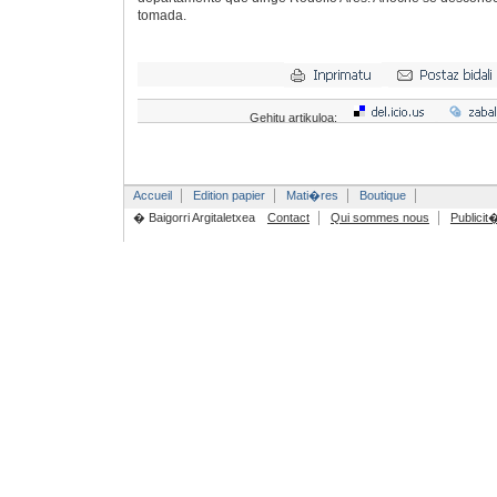
tomada.
Gehitu artikuloa:
Accueil
Edition papier
Mati�res
Boutique
� Baigorri Argitaletxea
Contact
Qui sommes nous
Publicit