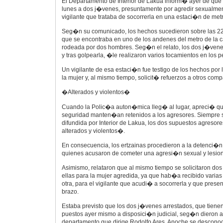
El Departamento de Interior de Lakua inform� ayer de que l
lunes a dos j�venes, presuntamente por agredir sexualment
vigilante que trataba de socorrerla en una estaci�n de metr
Seg�n su comunicado, los hechos sucedieron sobre las 22
que se encontraba en uno de los andenes del metro de la ca
rodeada por dos hombres. Seg�n el relato, los dos j�ven
y tras golpearla, �le realizaron varios tocamientos en los 
Un vigilante de esa estaci�n fue testigo de los hechos por
la mujer y, al mismo tiempo, solicit� refuerzos a otros co
�Alterados y violentos�
Cuando la Polic�a auton�mica lleg� al lugar, apreci� que
seguridad manten�an retenidos a los agresores. Siempre
difundida por Interior de Lakua, los dos supuestos agres
alterados y violentos�.
En consecuencia, los ertzainas procedieron a la detenci�n
quienes acusaron de cometer una agresi�n sexual y lesio
Asimismo, relataron que al mismo tiempo se solicitaron do
ellas para la mujer agredida, ya que hab�a recibido varias
otra, para el vigilante que acudi� a socorrerla y que prese
brazo.
Estaba previsto que los dos j�venes arrestados, que tiene
puestos ayer mismo a disposici�n judicial, seg�n dieron 
departamento que dirige Rodolfo Ares. Anoche se descono