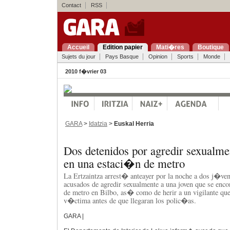
Contact
RSS
Accueil
Edition papier
Mati�res
Boutique
Sujets du jour
Pays Basque
Opinion
Sports
Monde
2010 f�vrier 03
GARA
>
Idatzia
>
Euskal Herria
Dos detenidos por agredir sexualme
en una estaci�n de metro
La Ertzaintza arrest� anteayer por la noche a dos j�ve
acusados de agredir sexualmente a una joven que se enc
de metro en Bilbo, as� como de herir a un vigilante qu
v�ctima antes de que llegaran los polic�as.
GARA |