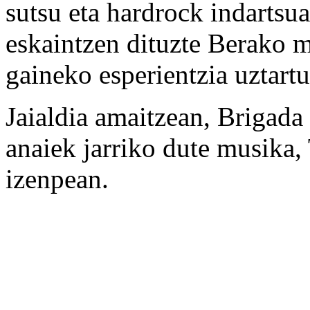
sutsu eta hardrock indartsu
eskaintzen dituzte Berako mu
gaineko esperientzia uztartu
Jaialdia amaitzean, Brigada
anaiek jarriko dute musika,
izenpean.