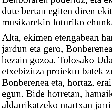
dute bertan egiten diren eki
musikarekin loturiko ehunk
Alta, ekimen etengabean ha
jardun eta gero, Bonberene
bezain gozoa. Tolosako Uda
etxebizitza proiektu batek 
Bonberenea eta, hortaz, era
egun. Bide horretan, hamaik
aldarrikatzeko martxan jarri