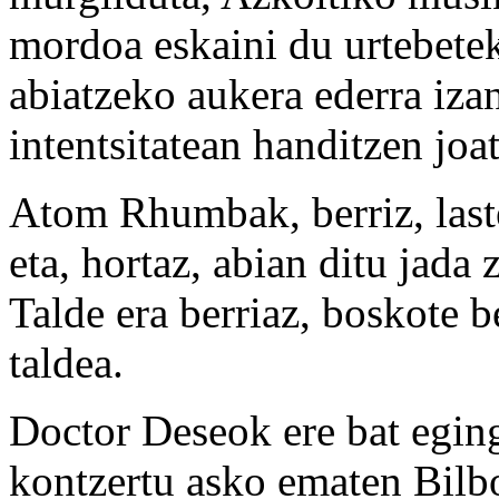
mordoa eskaini du urtebetek
abiatzeko aukera ederra iza
intentsitatean handitzen joa
Atom Rhumbak, berriz, laste
eta, hortaz, abian ditu jad
Talde era berriaz, boskote b
taldea.
Doctor Deseok ere bat egin
kontzertu asko ematen Bilbo