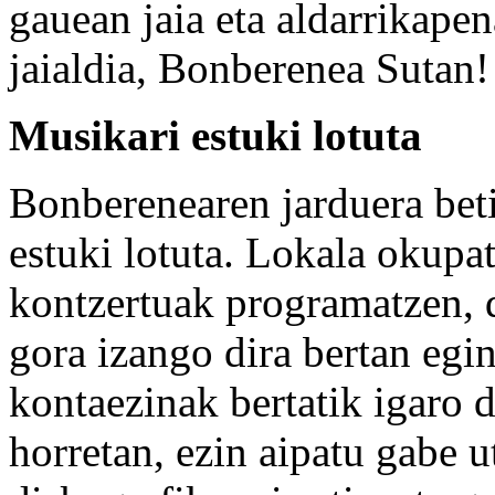
gauean jaia eta aldarrikape
jaialdia, Bonberenea Sutan!
Musikari estuki lotuta
Bonberenearen jarduera bet
estuki lotuta. Lokala okupat
kontzertuak programatzen, d
gora izango dira bertan egi
kontaezinak bertatik igaro 
horretan, ezin aipatu gabe 