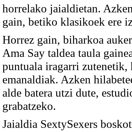
horrelako jaialdietan. Azke
gain, betiko klasikoek ere 
Horrez gain, biharkoa auker
Ama Say taldea taula gainea
puntuala iragarri zutenetik,
emanaldiak. Azken hilabetee
alde batera utzi dute, estud
grabatzeko.
Jaialdia SextySexers boskot