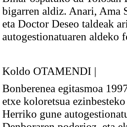
bigarren aldiz. Anari, Ama
eta Doctor Deseo taldeak ar
autogestionatuaren aldeko f
Koldo OTAMENDI |
Bonberenea egitasmoa 1997.
etxe koloretsua ezinbesteko 
Herriko gune autogestionatu
Denboraren poderioz, eta ek