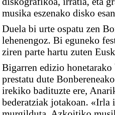
diskografikoa, irratia, eta 
musika eszenako disko esang
Duela bi urte ospatu zen Bo
lehenengoz. Bi eguneko fest
ziren parte hartu zuten Eus
Bigarren edizio honetarako 
prestatu dute Bonbereneak
irekiko badituzte ere, Anar
bederatziak jotakoan. «Irla
murgilduta, Azkoitiko musi