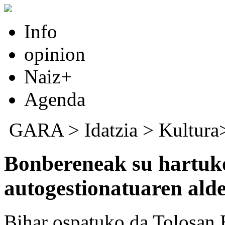
Info
opinion
Naiz+
Agenda
GARA
>
Idatzia
> Kultur
Bonbereneak su hartuko
autogestionatuaren alde
Bihar ospatuko da Tolosan 