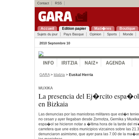
Contact
RSS
Accueil
Edition papier
Mati�res
Boutique
Sujets du jour
Pays Basque
Opinion
Sports
Monde
2010 Septembre 10
GARA
>
Idatzia
>
Euskal Herria
MUXIKA
La presencia del Ej�rcito espa�ol
en Bizkaia
Las denuncias por las maniobras militares que est�n tenie
no cesan y ayer llegaban desde Zornotza, Gernika y Muxika
espa�ol se hicieron notar a �ltima hora de la tarde del m
carretera que une estos municipios vizcainos sobre las 21.
denunciaron asimismo, que ayer para las 7.00 de la ma