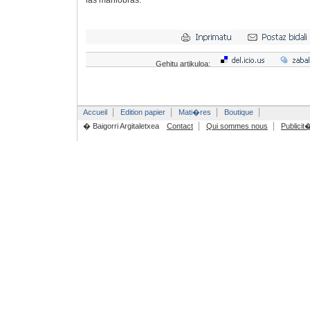
las maniobras.
Gehitu artikuloa:
Accueil
Edition papier
Mati�res
Boutique
� Baigorri Argitaletxea
Contact
Qui sommes nous
Publicit