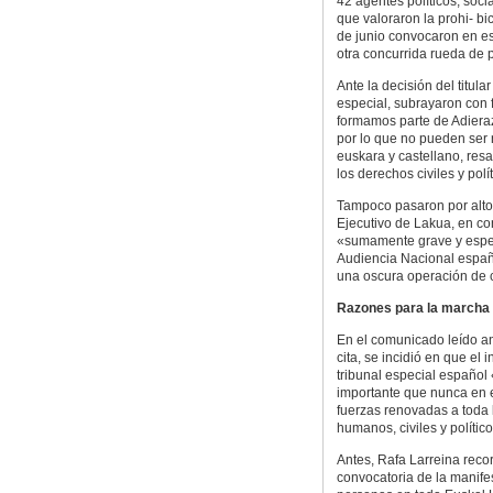
42 agentes políticos, soci
que valoraron la prohi- bi
de junio convocaron en es
otra concurrida rueda de p
Ante la decisión del titul
especial, subrayaron con
formamos parte de Adieraz
por lo que no pueden ser
euskara y castellano, resa
los derechos civiles y polí
Tampoco pasaron por alto 
Ejecutivo de Lakua, en co
«sumamente grave y espec
Audiencia Nacional españ
una oscura operación de 
Razones para la marcha
En el comunicado leído a
cita, se incidió en que el
tribunal especial españo
importante que nunca en 
fuerzas renovadas a toda 
humanos, civiles y polític
Antes, Rafa Larreina reco
convocatoria de la manife