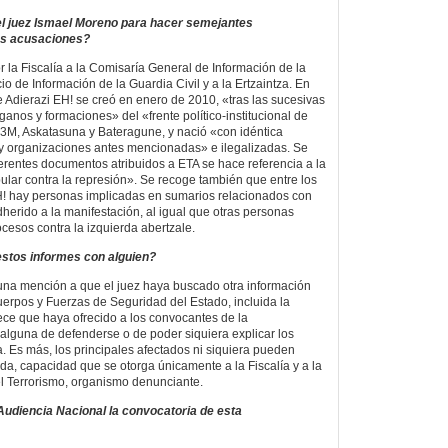
l juez Ismael Moreno para hacer semejantes
es acusaciones?
r la Fiscalía a la Comisaría General de Información de la
io de Información de la Guardia Civil y a la Ertzaintza. En
e Adierazi EH! se creó en enero de 2010, «tras las sucesivas
anos y formaciones» del «frente político-institucional de
, Askatasuna y Bateragune, y nació «con idéntica
s y organizaciones antes mencionadas» e ilegalizadas. Se
rentes documentos atribuidos a ETA se hace referencia a la
lar contra la represión». Se recoge también que entre los
H! hay personas implicadas en sumarios relacionados con
herido a la manifestación, al igual que otras personas
cesos contra la izquierda abertzale.
estos informes con alguien?
una mención a que el juez haya buscado otra información
Cuerpos y Fuerzas de Seguridad del Estado, incluida la
ce que haya ofrecido a los convocantes de la
 alguna de defenderse o de poder siquiera explicar los
. Es más, los principales afectados ni siquiera pueden
ada, capacidad que se otorga únicamente a la Fiscalía y a la
l Terrorismo, organismo denunciante.
 Audiencia Nacional la convocatoria de esta