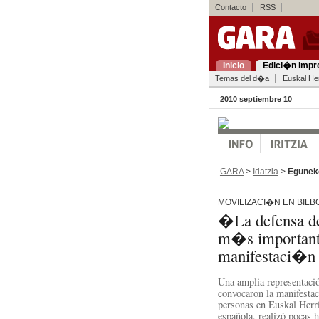
Contacto
RSS
Inicio
Edici�n impr
Temas del d�a
Euskal Her
2010 septiembre 10
GARA
>
Idatzia
>
Egunek
MOVILIZACI�N EN BILB
�La defensa de
m�s important
manifestaci�n
Una amplia representación
convocaron la manifestac
personas en Euskal Herri
española, realizó pocas 