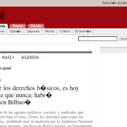
Selecci�n de idi
esa
Temas
Tienda
ria
Opini�n
Deportes
Mundo
Cultura
Econom�a
o gaiak
O
 los derechos b�sicos, es hoy
e que nunca; habr�
 en Bilbao�
 de los agentes políticos, sociales y sindicales que
ión bajo el lema «Todos los derechos para todas las
a», prohibida ayer al mediodía por la Audiencia Nacional
horas después, por boca de Rafa Larreina, un llamamiento