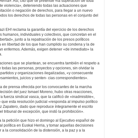
erria». Así, citó que se pretende «la superación de toda
de violencia», deteniendo todas las actuaciones que
mitación o negación de derechos, para llegar a un nuevo
odos los derechos de todas las personas en el conjunto del
razi EH! reclama la garantía del ejercicio de los derechos
hos humanos, individuales y colectivos, que concretan en el
ibertad», junto a la repatriación de los presos políticos
 en libertad de los que han cumplido su condena y la de
an enfermos. Además, exigen detener «de inmediato» la
a.
icaciones que se plantean, se encuentra también el respeto a
e todas las personas, proyectos y opciones, sin olvidar la
 partidos y organizaciones ilegalizadas, «y consecuente
esamientos, juicios y senten- cias correspondientes».
a de prensa ofrecida por los convocantes de la marcha
 decisión del juez Ismael Moreno, hubo otras reacciones,
 fuerza sindical vasca, que la calificó de «inadmisible«,
 que esta resolución judicial «responda al impulso político
z Zapatero, dado que reproduce íntegramente el escrito
 del tribunal de excepción, que instó la prohibición».
ra la petición que hizo el domingo al Ejecutivo español de
l política en Euskal Herria, y tomar aquellas decisiones
a la consolidación de la distensión, a la paz y a la