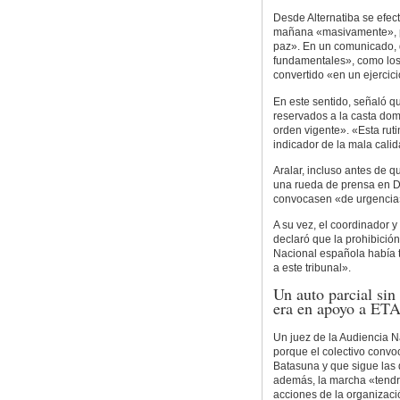
Desde Alternatiba se efect
mañana «masivamente», p
paz». En un comunicado, 
fundamentales», como los 
convertido «en un ejercici
En este sentido, señaló qu
reservados a la casta dom
orden vigente». «Esta ru
indicador de la mala cali
Aralar, incluso antes de q
una rueda de prensa en Do
convocasen «de urgencia»
A su vez, el coordinador y
declaró que la prohibición
Nacional española había te
a este tribunal».
Un auto parcial sin
era en apoyo a ET
Un juez de la Audiencia N
porque el colectivo convo
Batasuna y que sigue las d
además, la marcha «tendría
acciones de la organizació