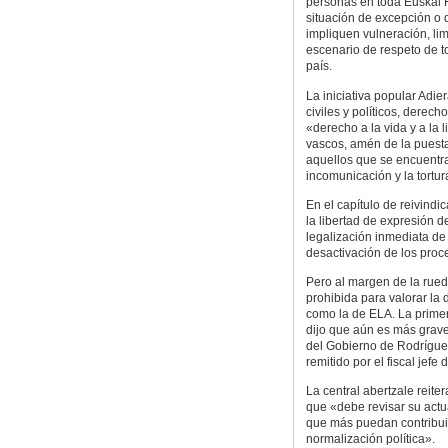
personas en toda Euskal H
situación de excepción o 
impliquen vulneración, li
escenario de respeto de t
país.
La iniciativa popular Adie
civiles y políticos, derec
«derecho a la vida y a la l
vascos, amén de la puesta
aquellos que se encuentr
incomunicación y la tortur
En el capítulo de reivind
la libertad de expresión d
legalización inmediata de
desactivación de los proc
Pero al margen de la rued
prohibida para valorar la
como la de ELA. La primera
dijo que aún es más grave
del Gobierno de Rodrígue
remitido por el fiscal jefe
La central abertzale reite
que «debe revisar su actua
que más puedan contribuir 
normalización política».