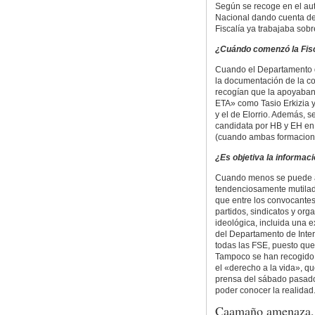
Según se recoge en el aut
Nacional dando cuenta de 
Fiscalía ya trabajaba sobr
¿Cuándo comenzó la Fisc
Cuando el Departamento de
la documentación de la co
recogían que la apoyaban «
ETA» como Tasio Erkizia 
y el de Elorrio. Además, 
candidata por HB y EH en 
(cuando ambas formacione
¿Es objetiva la informaci
Cuando menos se puede a
tendenciosamente mutilada
que entre los convocantes
partidos, sindicatos y or
ideológica, incluida una 
del Departamento de Interi
todas las FSE, puesto qu
Tampoco se han recogido, 
el «derecho a la vida», q
prensa del sábado pasado
poder conocer la realidad. I
Caamaño amenaza, 