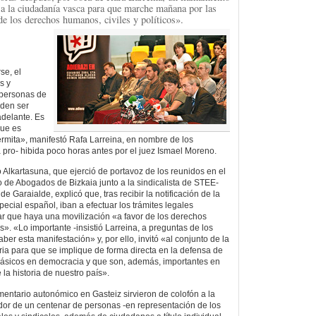
a la ciudadanía vasca para que marche mañana por las
de los derechos humanos, civiles y políticos».
se, el
s y
 personas de
eden ser
adelante. Es
que es
rmita», manifestó Rafa Larreina, en nombre de los
pro- hibida poco horas antes por el juez Ismael Moreno.
 Alkartasuna, que ejerció de portavoz de los reunidos en el
o de Abogados de Bizkaia junto a la sindicalista de STEE-
 Garaialde, explicó que, tras recibir la notificación de la
special español, iban a efectuar los trámites legales
r que haya una movilización «a favor de los derechos
os». «Lo importante -insistió Larreina, a preguntas de los
ber esta manifestación» y, por ello, invitó «al conjunto de la
ia para que se implique de forma directa en la defensa de
básicos en democracia y que son, además, importantes en
la historia de nuestro país».
mentario autonómico en Gasteiz sirvieron de colofón a la
or de un centenar de personas -en representación de los