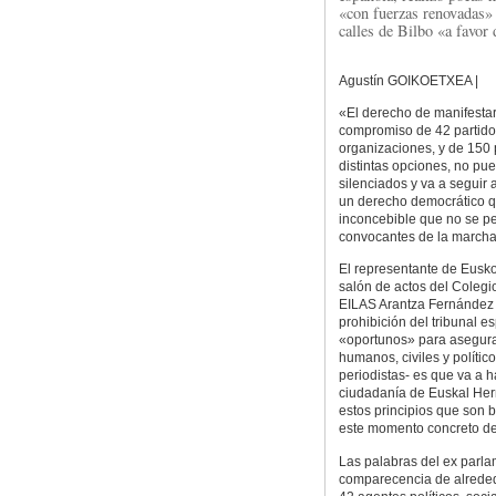
«con fuerzas renovadas» 
calles de Bilbo «a favor 
Agustín GOIKOETXEA |
«El derecho de manifestar
compromiso de 42 partido
organizaciones, y de 150
distintas opciones, no pu
silenciados y va a seguir 
un derecho democrático 
inconcebible que no se pe
convocantes de la marcha 
El representante de Eusko
salón de actos del Colegi
EILAS Arantza Fernández de
prohibición del tribunal e
«oportunos» para asegura
humanos, civiles y polític
periodistas- es que va a ha
ciudadanía de Euskal Herr
estos principios que son 
este momento concreto de 
Las palabras del ex parla
comparecencia de alreded