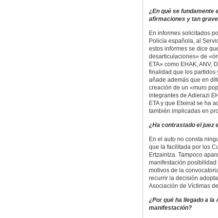
¿En qué se fundamente e
afirmaciones y tan grav
En informes solicitados po
Policía española, al Servic
estos informes se dice qu
desarticulaciones» de «órg
ETA» como EHAK, ANV, D3M
finalidad que los partido
añade además que en dife
creación de un «muro popu
integrantes de Adierazi E
ETA y que Etxerat se ha ad
también implicadas en pro
¿Ha contrastado el juez 
En el auto no consta ning
que la facilitada por los 
Ertzaintza. Tampoco apare
manifestación posibilidad
motivos de la convocatoria
recurrir la decisión adopt
Asociación de Víctimas de
¿Por qué ha llegado a la
manifestación?