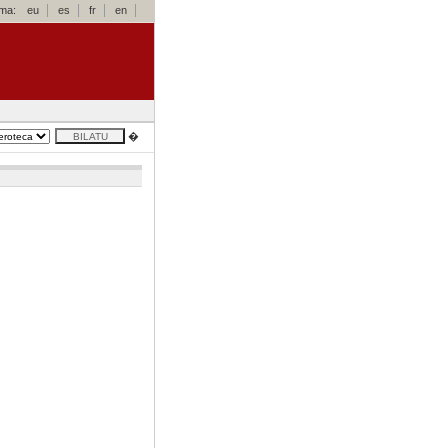
oma:
eu
es
fr
en
�