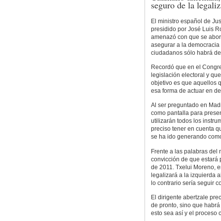
seguro de la legali
El ministro español de Jus
presidido por José Luis R
amenazó con que se aborda
asegurar a la democracia
ciudadanos sólo habrá d
Recordó que en el Congre
legislación electoral y q
objetivo es que aquellos
esa forma de actuar en d
Al ser preguntado en Madri
como pantalla para presen
utilizarán todos los instr
preciso tener en cuenta q
se ha ido generando como
Frente a las palabras del 
convicción de que estará 
de 2011. Txelui Moreno, e
legalizará a la izquierda 
lo contrario sería seguir 
El dirigente abertzale pre
de pronto, sino que habrá
esto sea así y el proceso 