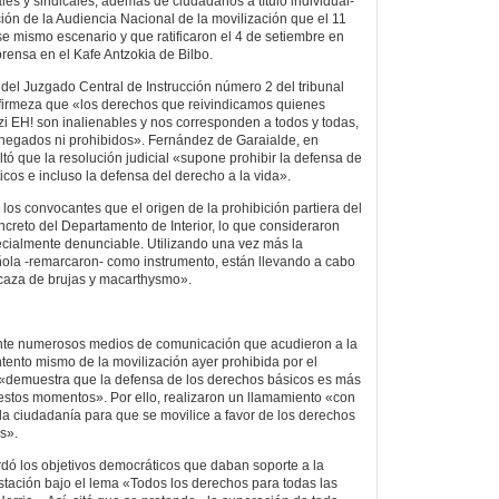
ales y sindicales, además de ciudadanos a título individual-
ción de la Audiencia Nacional de la movilización que el 11
e mismo escenario y que ratificaron el 4 de setiembre en
rensa en el Kafe Antzokia de Bilbo.
ar del Juzgado Central de Instrucción número 2 del tribunal
 firmeza que «los derechos que reivindicamos quienes
i EH! son inalienables y nos corresponden a todos y todas,
 negados ni prohibidos». Fernández de Garaialde, en
ltó que la resolución judicial «supone prohibir la defensa de
ticos e incluso la defensa del derecho a la vida».
los convocantes que el origen de la prohibición partiera del
ncreto del Departamento de Interior, lo que consideraron
ialmente denunciable. Utilizando una vez más la
ola -remarcaron- como instrumento, están llevando a cabo
caza de brujas y macarthysmo».
nte numerosos medios de comunicación que acudieron a la
 intento mismo de la movilización ayer prohibida por el
l «demuestra que la defensa de los derechos básicos es más
estos momentos». Por ello, realizaron un llamamiento «con
la ciudadanía para que se movilice a favor de los derechos
os».
rdó los objetivos democráticos que daban soporte a la
stación bajo el lema «Todos los derechos para todas las