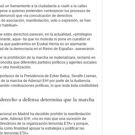
uó un llamamiento a la ciudadanía a «salir a la calle»
ese a quienes pretenden «entorpecer los procesos de
denunció que «la conculcación de derechos
de asociación, manifestación, voto o expresión, se han
o habitual».
e estos derechos parecen, en la actualidad, «privilegios
inante, aque- lla que no molesta ni pone en cuestión el
tina que padecemos en Euskal Herria es un alarmante
dad de la democracia en el Reino de España», aseveraron.
ue la prohibición de la marcha se materializara, reclamó en
nostia que diferentes partidos políticos y agentes sociales
 otra movilización.
 portavoz de la Presidencia de Ezker Batua, Serafín Llamas,
 de la marcha de Adierazi EH! por parte de la Audiencia
nido «motivaciones políticas, lo que resta toda credibilidad
 derecho a defensa determina que la marcha
A
acional en Madrid ha decidido prohibir la manifestación
cante, Adierazi EH!, «no es más que una sucesión de
irectrices de la organización terrorista ETA» y porque,
 como finalidad apoyar la estrategia y justificar las
n terrorista ETA».