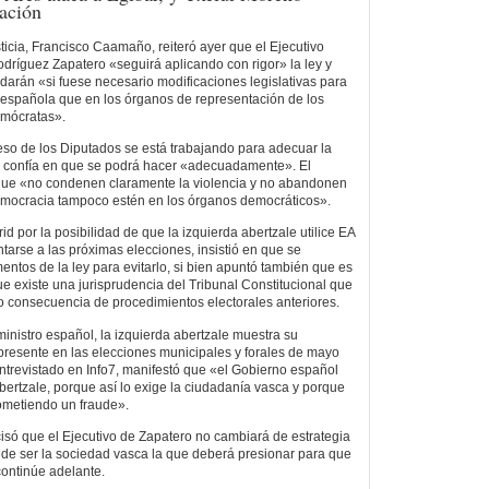
zación
ticia, Francisco Caamaño, reiteró ayer que el Ejecutivo
odríguez Zapatero «seguirá aplicando con rigor» la ley y
rán «si fuese necesario modificaciones legislativas para
 española que en los órganos de representación de los
emócratas».
so de los Diputados se está trabajando para adecuar la
ue confía en que se podrá hacer «adecuadamente». El
 que «no condenen claramente la violencia y no abandonen
emocracia tampoco estén en los órganos democráticos».
d por la posibilidad de que la izquierda abertzale utilice EA
tarse a las próximas elecciones, insistió en que se
umentos de la ley para evitarlo, si bien apuntó también que es
ue existe una jurisprudencia del Tribunal Constitucional que
 consecuencia de procedimientos electorales anteriores.
ministro español, la izquierda abertzale muestra su
presente en las elecciones municipales y forales de mayo
ntrevistado en Info7, manifestó que «el Gobierno español
abertzale, porque así lo exige la ciudadanía vasca y porque
cometiendo un fraude».
cisó que el Ejecutivo de Zapatero no cambiará de estrategia
 de ser la sociedad vasca la que deberá presionar para que
continúe adelante.