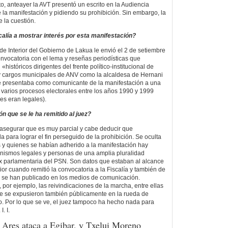
o, anteayer la AVT presentó un escrito en la Audiencia
la manifestación y pidiendo su prohibición. Sin embargo, la
e la cuestión.
alía a mostrar interés por esta manifestación?
 Interior del Gobierno de Lakua le envió el 2 de setiembre
nvocatoria con el lema y reseñas periodísticas que
históricos dirigentes del frente político-institucional de
y cargos municipales de ANV como la alcaldesa de Hernani
se presentaba como comunicante de la manifestación a una
varios procesos electorales entre los años 1990 y 1999
s eran legales).
ón que se le ha remitido al juez?
segurar que es muy parcial y cabe deducir que
 para lograr el fin perseguido de la prohibición. Se oculta
 y quienes se habían adherido a la manifestación hay
ganismos legales y personas de una amplia pluralidad
ex parlamentaria del PSN. Son datos que estaban al alcance
or cuando remitió la convocatoria a la Fiscalía y también de
e se han publicado en los medios de comunicación.
por ejemplo, las reivindicaciones de la marcha, entre ellas
ue se expusieron también públicamente en la rueda de
. Por lo que se ve, el juez tampoco ha hecho nada para
. I.
Ares ataca a Egibar, y Txelui Moreno