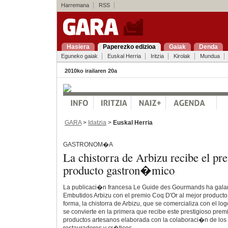
Harremana
RSS
Hasiera
Paperezko edizioa
Gaiak
Denda
Eguneko gaiak
Euskal Herria
Iritzia
Kirolak
Mundua
2010ko irailaren 20a
GARA
>
Idatzia
>
Euskal Herria
GASTRONOM�A
La chistorra de Arbizu recibe el pr
producto gastron�mico
La publicaci�n francesa Le Guide des Gourmands ha galar
Embutidos Arbizu con el premio Coq D'Or al mejor product
forma, la chistorra de Arbizu, que se comercializa con el l
se convierte en la primera que recibe este prestigioso prem
productos artesanos elaborada con la colaboraci�n de los