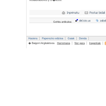
restauradores y cr�ticos.
Gehitu artikuloa:
Hasiera
Paperezko edizioa
Gaiak
Denda
� Baigorri Argitaletxea
Harremana
Nor gara
Iragarkiak