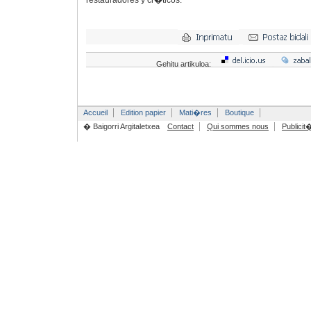
restauradores y cr�ticos.
Gehitu artikuloa:
Accueil
Edition papier
Mati�res
Boutique
� Baigorri Argitaletxea
Contact
Qui sommes nous
Publicit