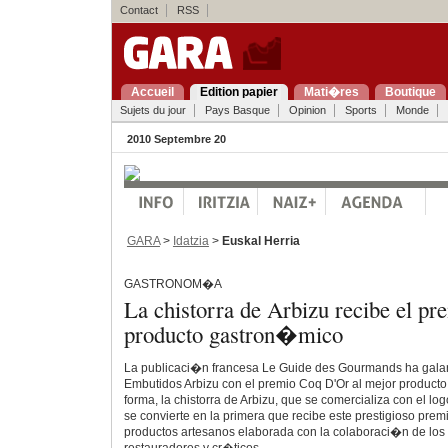
Contact
RSS
Accueil
Edition papier
Mati�res
Boutique
Sujets du jour
Pays Basque
Opinion
Sports
Monde
2010 Septembre 20
GARA
>
Idatzia
>
Euskal Herria
GASTRONOM�A
La chistorra de Arbizu recibe el pr
producto gastron�mico
La publicaci�n francesa Le Guide des Gourmands ha galar
Embutidos Arbizu con el premio Coq D'Or al mejor product
forma, la chistorra de Arbizu, que se comercializa con el l
se convierte en la primera que recibe este prestigioso prem
productos artesanos elaborada con la colaboraci�n de los