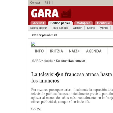
Contact
RSS
Accueil
Edition papier
Mati�res
Boutique
Sujets du jour
Pays Basque
Opinion
Sports
Monde
2010 Septembre 20
GARA
>
Idatzia
> Kultura>
Ikus-entzun
La televisi�n francesa atrasa hasta 
los anuncios
Por razones presupuestarias, finalmente la supresión tota
televisión pública francesa, inicialmente prevista para fi
aplazar al menos dos años más. Actualmente, en la franj
ofrece publicidad, aunque sí en la de día.
GARA |