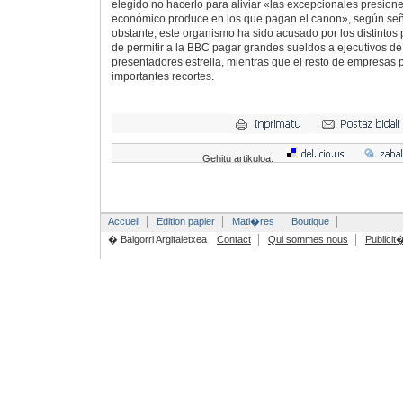
elegido no hacerlo para aliviar «las excepcionales presione
económico produce en los que pagan el canon», según señ
obstante, este organismo ha sido acusado por los distintos p
de permitir a la BBC pagar grandes sueldos a ejecutivos de
presentadores estrella, mientras que el resto de empresas 
importantes recortes.
Gehitu artikuloa:
Accueil
Edition papier
Mati�res
Boutique
� Baigorri Argitaletxea
Contact
Qui sommes nous
Publicit