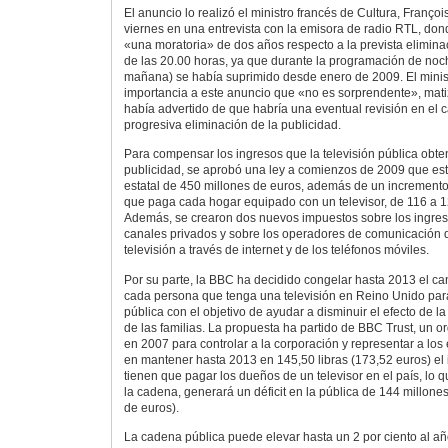
El anuncio lo realizó el ministro francés de Cultura, Françoi
viernes en una entrevista con la emisora de radio RTL, do
«una moratoria» de dos años respecto a la prevista elimina
de las 20.00 horas, ya que durante la programación de noch
mañana) se había suprimido desde enero de 2009. El minist
importancia a este anuncio que «no es sorprendente», mati
había advertido de que habría una eventual revisión en el c
progresiva eliminación de la publicidad.
Para compensar los ingresos que la televisión pública obten
publicidad, se aprobó una ley a comienzos de 2009 que es
estatal de 450 millones de euros, además de un incremento
que paga cada hogar equipado con un televisor, de 116 a 1
Además, se crearon dos nuevos impuestos sobre los ingreso
canales privados y sobre los operadores de comunicación q
televisión a través de internet y de los teléfonos móviles.
Por su parte, la BBC ha decidido congelar hasta 2013 el c
cada persona que tenga una televisión en Reino Unido pa
pública con el objetivo de ayudar a disminuir el efecto de l
de las familias. La propuesta ha partido de BBC Trust, un 
en 2007 para controlar a la corporación y representar a los
en mantener hasta 2013 en 145,50 libras (173,52 euros) e
tienen que pagar los dueños de un televisor en el país, lo 
la cadena, generará un déficit en la pública de 144 millones
de euros).
La cadena pública puede elevar hasta un 2 por ciento al añ