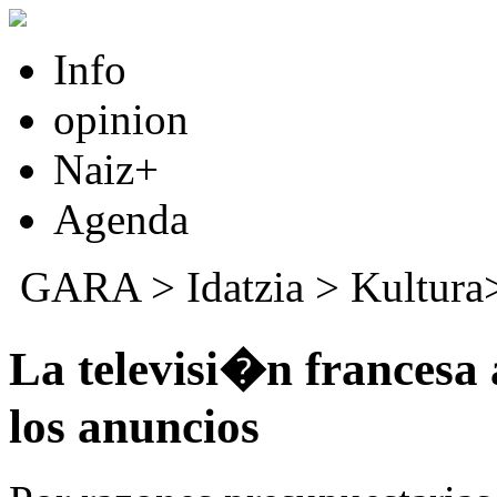
Info
opinion
Naiz+
Agenda
GARA
>
Idatzia
> Kultur
La televisi�n francesa a
los anuncios