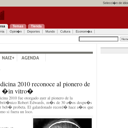
Selecci�n de idi
esa
Temas
Tienda
ria
Opini�n
Deportes
Mundo
Cultura
Econom�a
a
dicina 2010 reconoce al pionero de
n �in vitro�
ina 2010 fue otorgado ayer al pionero de la
el brit�nico Robert Edwards, m�s de 30 a�os despu�s
er beb� probeta. El galardonado record� hace a�os que
mo si fuera un loco.