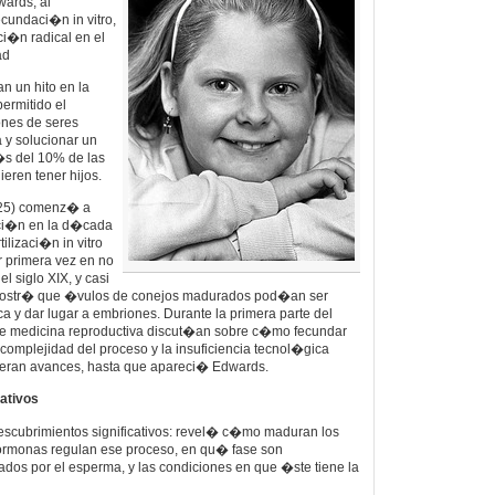
wards, al
ecundaci�n in vitro,
ci�n radical en el
ad
n un hito en la
ermitido el
ones de seres
y solucionar un
�s del 10% de las
eren tener hijos.
925) comenz� a
zaci�n en la d�cada
ilizaci�n in vitro
 primera vez en no
 siglo XIX, y casi
mostr� que �vulos de conejos madurados pod�an ser
ca y dar lugar a embriones. Durante la primera parte del
 de medicina reproductiva discut�an sobre c�mo fecundar
omplejidad del proceso y la insuficiencia tecnol�gica
eran avances, hasta que apareci� Edwards.
ativos
escubrimientos significativos: revel� c�mo maduran los
monas regulan ese proceso, en qu� fase son
izados por el esperma, y las condiciones en que �ste tiene la