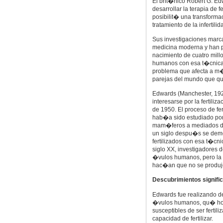
El brit�nico Robert G. Ed
desarrollar la terapia de f
posibilit� una transforma
tratamiento de la infertilid
Sus investigaciones marca
medicina moderna y han p
nacimiento de cuatro mill
humanos con esa t�cnica 
problema que afecta a m
parejas del mundo que qui
Edwards (Manchester, 1
interesarse por la fertili
de 1950. El proceso de fert
hab�a sido estudiado por
mam�feros a mediados del
un siglo despu�s se de
fertilizados con esa t�cni
siglo XX, investigadores
�vulos humanos, pero la c
hac�an que no se produj
Descubrimientos signific
Edwards fue realizando d
�vulos humanos, qu� hor
susceptibles de ser fertil
capacidad de fertilizar.