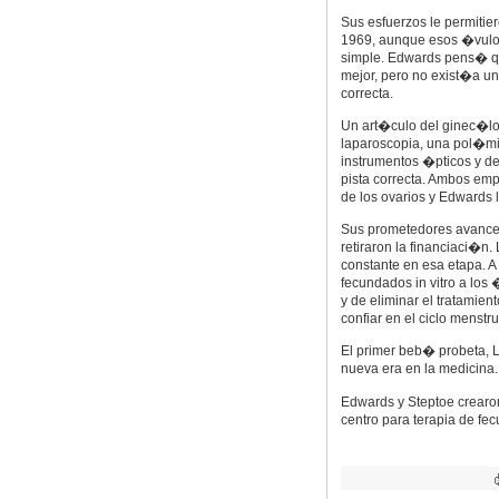
Sus esfuerzos le permitie
1969, aunque esos �vulos
simple. Edwards pens� q
mejor, pero no exist�a u
correcta.
Un art�culo del ginec�log
laparoscopia, una pol�mi
instrumentos �pticos y de
pista correcta. Ambos emp
de los ovarios y Edwards l
Sus prometedores avances 
retiraron la financiaci�n
constante en esa etapa. A
fecundados in vitro a los 
y de eliminar el tratamie
confiar en el ciclo menstru
El primer beb� probeta, L
nueva era en la medicina.
Edwards y Steptoe crearon
centro para terapia de fe