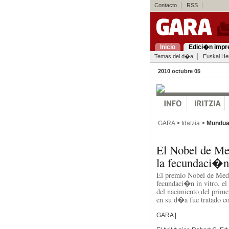
Contacto
RSS
Inicio
Edici�n impr
Temas del d�a
Euskal Her
2010 octubre 05
GARA
>
Idatzia
>
Mundu
El Nobel de Me
la fecundaci�
El premio Nobel de Medic
fecundaci�n in vitro, 
del nacimiento del prim
en su d�a fue tratado co
GARA |