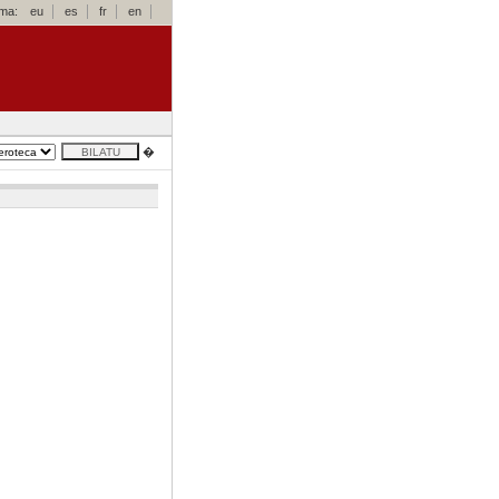
oma:
eu
es
fr
en
�