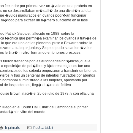
ron fecundar por primera vez un �vulo en una probeta en
 no se desarrollaban m�s all� de una divisi�n celular
ue �vulos madurados en ovarios podr�an funcionar
n m�todo para extraer un n�mero suficiente en la fase
o Patrick Steptoe, fallecido en 1988, sobre la
ca t�cnica que permit�a examinar los ovarios a trav�s de
 la que era uno de los pioneros, puso a Edwards sobre la
ezaron a trabajar juntos y Steptoe pudo sacar los �vulos
os fertiliz� in vitro, formando embriones precoces.
fueron frenados por las autoridades brit�nicas, que le
. La oposici�n de pol�ticos y l�deres religiosos fue una
 comienzos de los setenta empezaron a transferir embriones
�teros, y tras un centenar de intentos frustrados por abortos
nto hormonal suministrado a las mujeres, apostando por
al de las pacientes, lleg� el �xito definitivo.
ouise Brown, naci� el 25 de julio de 1978, y con ella, una
 luego en el Bourn Hall Clinic de Cambridge el primer
cundaci�n in vitro del mundo.