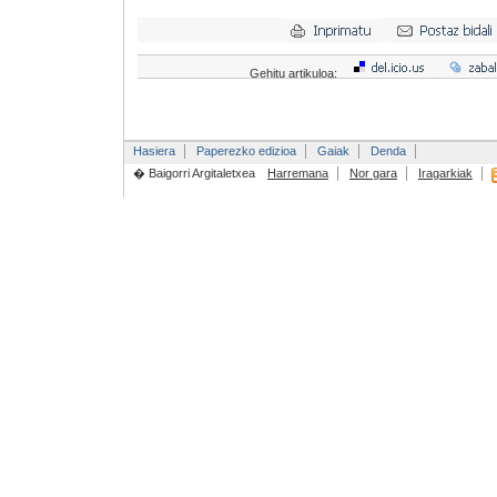
Gehitu artikuloa:
Hasiera
Paperezko edizioa
Gaiak
Denda
� Baigorri Argitaletxea
Harremana
Nor gara
Iragarkiak