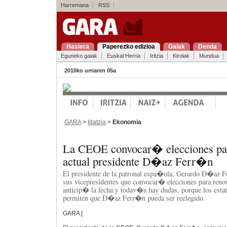
Harremana
RSS
Hasiera
Paperezko edizioa
Gaiak
Denda
Eguneko gaiak
Euskal Herria
Iritzia
Kirolak
Mundua
2010ko urriaren 05a
GARA
>
Idatzia
>
Ekonomia
La CEOE convocar� elecciones para
actual presidente D�az Ferr�n
El presidente de la patronal espa�ola, Gerardo D�az F
sus vicepresidentes que convocar� elecciones para renov
anticip� la fecha y todav�a hay dudas, porque los estat
permiten que D�az Ferr�n pueda ser reelegido.
GARA |