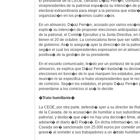
El presidente de la CEOE, Gerardo D�az Ferr�n, comunic
vicepresidentes de la patronal espa�ola su intenci�n de 
electoral extraordinaria para elegir a la persona que estar� 
organizaci�n en los pr�ximos cuatro a�os.
En un almuerzo, D�az Ferr�n, acosado por varios esc�nd
explic� su intenci�n de proponer elecciones anticipadas 
de la patronal, el Comit� Ejecutivo y la Junta Directiva, en
tienen el 20 de octubre. La convocatoria tiene que ser rat
de gobierno. As� lo asegur� ayer la direcci�n de la patr
seg�n el cual los vicepresidentes expresaron en el almu
positiva� de la gesti�n de su presidente.
En el escueto comunicado, le�do por un portavoz de la patro
almuerzo, se explica que D�az Ferr�n traslad� su decis
elecciones en funci�n de lo que marquen los estatutos, per
reuni�n ni se especifica si hubo vicepresidentes que le r
de comicios. Seg�n los estatutos, el propio D�az Ferr�n
presentarse a los comicios si as� lo decide.
�Trato humillante�
La CEOE, por otra parte, defendi� ayer a su director de R
de la Cavada, de la acusaci�n de humillar a sus subordinad
patronal, y destac� que a�n no hay una decisi�n firme, al 
adelant� el diario �El Pa�s�. En dicha informaci�n, se
Cavada ser� sancionado con 25.000 euros por cometer u
grave� al someter a sus trabajadores a un �trato humilla