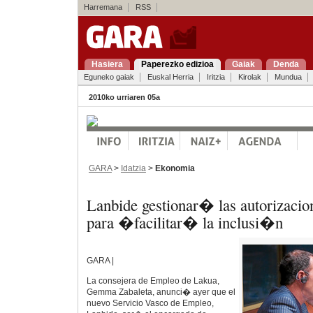
Harremana
RSS
Hasiera
Paperezko edizioa
Gaiak
Denda
Eguneko gaiak
Euskal Herria
Iritzia
Kirolak
Mundua
2010ko urriaren 05a
GARA
>
Idatzia
>
Ekonomia
Lanbide gestionar� las autorizacion
para �facilitar� la inclusi�n
GARA |
La consejera de Empleo de Lakua,
Gemma Zabaleta, anunci� ayer que el
nuevo Servicio Vasco de Empleo,