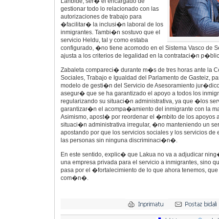
Lanbide, ser� el encargado de
gestionar todo lo relacionado con las
autorizaciones de trabajo para
�facilitar� la inclusi�n laboral de los
inmigrantes. Tambi�n sostuvo que el
servicio Heldu, tal y como estaba
configurado, �no tiene acomodo en el Sistema Vasco de Ser
ajusta a los criterios de legalidad en la contrataci�n p�bl
Zabaleta compareci� durante m�s de tres horas ante la 
Sociales, Trabajo e Igualdad del Parlamento de Gasteiz, pa
modelo de gesti�n del Servicio de Asesoramiento jur�dico 
asegur� que se ha garantizado el apoyo a todos los inmig
regularizando su situaci�n administrativa, ya que �los ser
garantizar�n el acompa�amiento del inmigrante con la may
Asimismo, apost� por reordenar el �mbito de los apoyos 
situaci�n administrativa irregular, �no manteniendo un ser
apostando por que los servicios sociales y los servicios de
las personas sin ninguna discriminaci�n�.
En este sentido, explic� que Lakua no va a adjudicar ning
una empresa privada para el servicio a inmigrantes, sino q
pasa por el �fortalecimiento de lo que ahora tenemos, que 
com�n�.