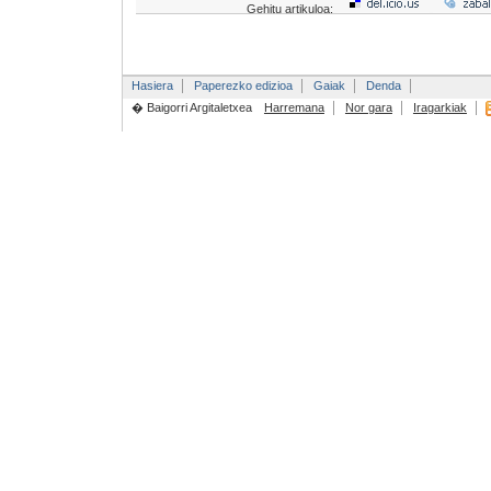
Gehitu artikuloa:
Hasiera
Paperezko edizioa
Gaiak
Denda
� Baigorri Argitaletxea
Harremana
Nor gara
Iragarkiak