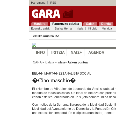
Harremana
RSS
Hasiera
Paperezko edizioa
Gaiak
Denda
Eguneko gaiak
Euskal Herria
Iritzia
Kirolak
Mundua
2010ko urriaren 05a
GARA
>
Idatzia
> Iritzia>
Azken puntua
BEL�N MART�NEZ | ANALISTA SOCIAL
�Ciao maschio�
El «Hombre de Vitrubio», de Leonardo da Vinci, situaba a
medida de todas las cosas. Un ideal de belleza con pretens
canon estético -encarnado en un sujeto hombre- ni ha desap
Con motivo de la Semana Europea de la Movilidad Sostenibl
Movilidad del Ayuntamiento de Donostia y la Fundación Cr
una exposición temporal. En el díptico anunciador, leemos: