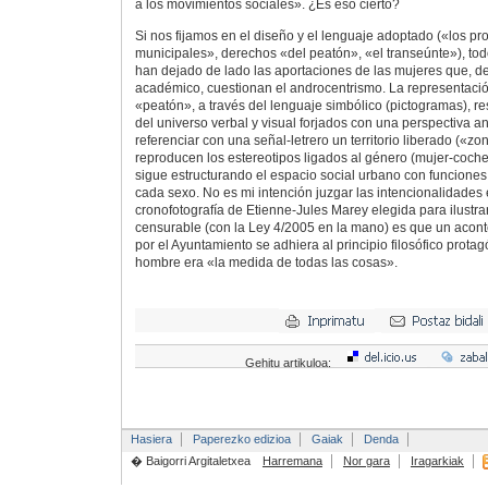
a los movimientos sociales». ¿Es eso cierto?
Si nos fijamos en el diseño y el lenguaje adoptado («los pr
municipales», derechos «del peatón», «el transeúnte»), tod
han dejado de lado las aportaciones de las mujeres que, de
académico, cuestionan el androcentrismo. La representaci
«peatón», a través del lenguaje simbólico (pictogramas), 
del universo verbal y visual forjados con una perspectiva an
referenciar con una señal-letrero un territorio liberado («zo
reproducen los estereotipos ligados al género (mujer-cocheci
sigue estructurando el espacio social urbano con funciones 
cada sexo. No es mi intención juzgar las intencionalidades 
cronofotografía de Etienne-Jules Marey elegida para ilustra
censurable (con la Ley 4/2005 en la mano) es que un acon
por el Ayuntamiento se adhiera al principio filosófico prota
hombre era «la medida de todas las cosas».
Gehitu artikuloa:
Hasiera
Paperezko edizioa
Gaiak
Denda
� Baigorri Argitaletxea
Harremana
Nor gara
Iragarkiak