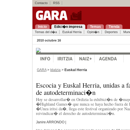
Contacto
RSS
Inicio
Edici�n impresa
Temas
Tienda
Temas del d�a
Euskal Herria
Opini�n
Deportes
Mun
2010 octubre 16
GARA
>
Idatzia
>
Euskal Herria
Escocia y Euskal Herria, unidas a f
de autodeterminaci�n
Hoy se desarrollar� en Ordizia la exhibici�n de �ma
�Highland Games� que nunca se haya hecho fuera de E
�Unea iritsi da�, llega este festival organizado por N
reivindicar� el derecho de autodeterminaci�n.
Janire ARRONDO |