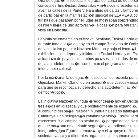
Una delegaci�n escocesa integrada por cerca de 60 person
concejales, ling�istas, deportistas y m�sicos- precedente
ayer las calles de la Parte Vieja a ritmo de gaitas y tambo
de participar en la manifestaci�n sindical de ELA y LAB, c
turistas que pasaban por el lugar se mostraban sorprendido
desfile y m�s de uno aprovech� la ocasi�n para retratar
vista en Donostia.
La visita se enmarca en el festival Scotland-Euskal Herria 
durante todo el d�a de hoy en el campo Trevijano de Ordi
de la iniciativa popular Nazioen Mundua y bajo el lema �Un
exhibiciones de deporte y folklore de Euskal Herria y de E
actuaci�n de payasos de ambos pa�ses, conciertos de m�
de la autodeterminaci�n, conforman el programa de este fest
intercambio cultural.
Por la ma�ana, la delegaci�n escocesa fue recibida por e
Gipuzkoa, Markel Olano, quien asegur� que vascos y es
para que se reconozca su derecho a la autodeterminaci�n
democr�tico�.
La iniciativa Nazioen Mundua �redondear� hoy en Ordizia
tres a�os en Idiazabal y que posteriormente se expandi�, p
al conjunto del pa�s. Nazioen Mundua ha estado tambi�n
Catalunya; una delegaci�n catalana ya visit� Euskal Herria
escoceses. Y el camino no acaba aqu� porque desde Na
que de ma�ana en adelante seguir�n expandiendo su tra
integrantes, Igor Eguren, remarc� ayer el �apoyo recibid
sociedad vasca y a diferentes organismos por sumarse a esta