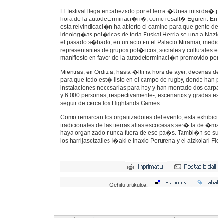
El festival llega encabezado por el lema �Unea iritsi da�
hora de la autodeterminaci�n�, como resalt� Eguren. En
esta reivindicaci�n ha abierto el camino para que gente de
ideolog�as pol�ticas de toda Euskal Herria se una a Naz
el pasado s�bado, en un acto en el Palacio Miramar, medi
representantes de grupos pol�ticos, sociales y culturales 
manifiesto en favor de la autodeterminaci�n promovido por e
Mientras, en Ordizia, hasta �ltima hora de ayer, decenas 
para que todo est� listo en el campo de rugby, donde han 
instalaciones necesarias para hoy y han montado dos carp
y 6.000 personas, respectivamente-, escenarios y gradas e
seguir de cerca los Highlands Games.
Como remarcan los organizadores del evento, esta exhibic
tradicionales de las tierras altas escocesas ser� la de 
haya organizado nunca fuera de ese pa�s. Tambi�n se s
los harrijasotzailes I�aki e Inaxio Perurena y el aizkolari F
Gehitu artikuloa: