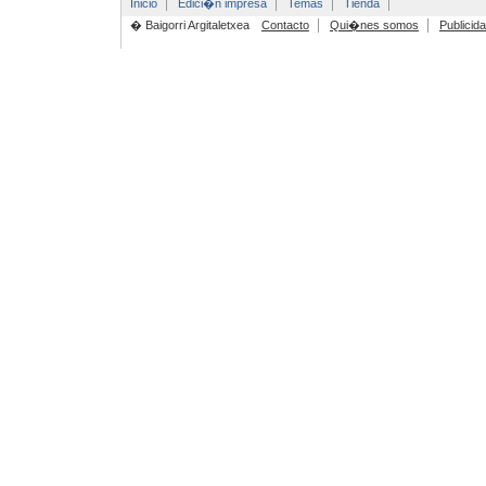
Inicio
Edici�n impresa
Temas
Tienda
� Baigorri Argitaletxea
Contacto
Qui�nes somos
Publicid