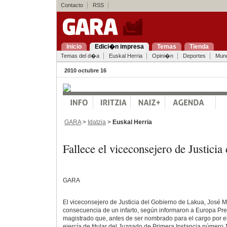
Contacto
RSS
Inicio
Edici�n impresa
Temas
Tienda
Temas del d�a
Euskal Herria
Opini�n
Deportes
Mun
2010 octubre 16
GARA
>
Idatzia
>
Euskal Herria
Fallece el viceconsejero de Justicia
GARA
El viceconsejero de Justicia del Gobierno de Lakua, José Ma
consecuencia de un infarto, según informaron a Europa Pre
magistrado que, antes de ser nombrado para el cargo por el
ejercía de titular del Juzgado de Primera Instancia número 1