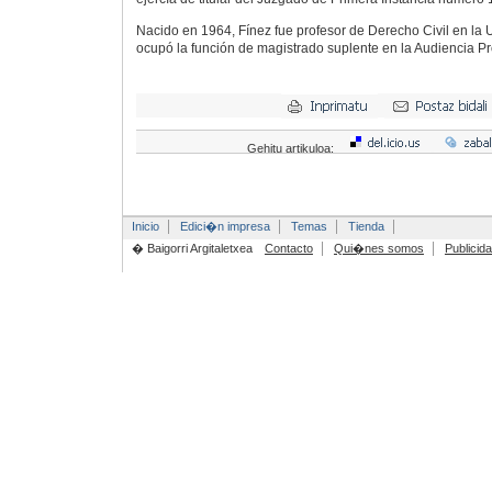
Nacido en 1964, Fínez fue profesor de Derecho Civil en la 
ocupó la función de magistrado suplente en la Audiencia Pr
Gehitu artikuloa:
Inicio
Edici�n impresa
Temas
Tienda
� Baigorri Argitaletxea
Contacto
Qui�nes somos
Publicid