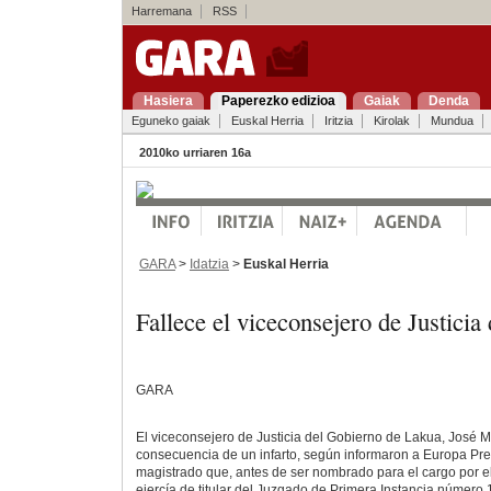
Harremana
RSS
Hasiera
Paperezko edizioa
Gaiak
Denda
Eguneko gaiak
Euskal Herria
Iritzia
Kirolak
Mundua
2010ko urriaren 16a
GARA
>
Idatzia
>
Euskal Herria
Fallece el viceconsejero de Justicia
GARA
El viceconsejero de Justicia del Gobierno de Lakua, José Ma
consecuencia de un infarto, según informaron a Europa Pre
magistrado que, antes de ser nombrado para el cargo por el
ejercía de titular del Juzgado de Primera Instancia número 1