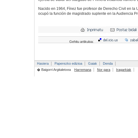
Nacido en 1964, Fínez fue profesor de Derecho Civil en la 
ocupó la función de magistrado suplente en la Audiencia Pr
Gehitu artikuloa:
Hasiera
Paperezko edizioa
Gaiak
Denda
� Baigorri Argitaletxea
Harremana
Nor gara
Iragarkiak