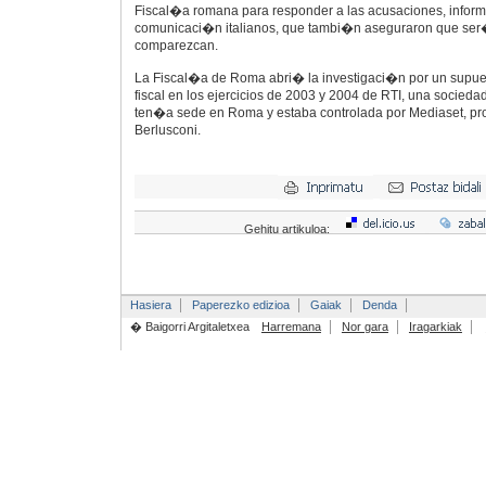
Fiscal�a romana para responder a las acusaciones, inform
comunicaci�n italianos, que tambi�n aseguraron que ser
comparezcan.
La Fiscal�a de Roma abri� la investigaci�n por un supue
fiscal en los ejercicios de 2003 y 2004 de RTI, una socie
ten�a sede en Roma y estaba controlada por Mediaset, pro
Berlusconi.
Gehitu artikuloa:
Hasiera
Paperezko edizioa
Gaiak
Denda
� Baigorri Argitaletxea
Harremana
Nor gara
Iragarkiak