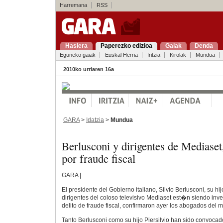
Harremana
RSS
Hasiera
Paperezko edizioa
Gaiak
Denda
Eguneko gaiak
Euskal Herria
Iritzia
Kirolak
Mundua
2010ko urriaren 16a
GARA
>
Idatzia
>
Mundua
Berlusconi y dirigentes de Mediaset
por fraude fiscal
GARA |
El presidente del Gobierno italiano, Silvio Berlusconi, su hijo
dirigentes del coloso televisivo Mediaset est�n siendo inv
delito de fraude fiscal, confirmaron ayer los abogados del 
Tanto Berlusconi como su hijo Piersilvio han sido convocado