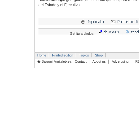
Administraci�n georgiana, de tal forma que los poderes se r
del Estado y el Ejecutivo.
Gehitu artikuloa:
Home
Printed edition
Topics
Shop
� Baigorri Argitaletxea
Contact
About us
Advertising
R