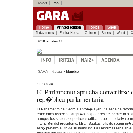
Contact
RSS
Home
Printed edition
Topics
Shop
Today topics
Euskal Herria
Opinion
Sports
World
C
2010 october 16
GARA
>
Idatzia
>
Mundua
GEORGIA
El Parlamento aprueba convertirse 
rep�blica parlamentaria
El Parlamento de Georgia aprob� ayer una serie de reform
entre otros aspectos, ampl�a los poderes del primer minis
aunque los sectores opositores critican que la iniciativa e
intenci�n del presidente, Mijail Saakashvili, de seguir m
est� previsto el fin de su mandato. Las reformas rebajan el