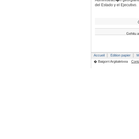
Administraci�n georgiana,
del Estado y el Ejecutivo.
Gehitu a
Accueil
Edition papier
M
� Baigorri Argitaletxea
Cont