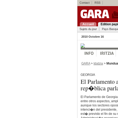
Contact
RSS
Accueil
Edition pap
Sujets du jour
Pays Basqu
2010 Octobre 16
GARA
>
Idatzia
>
Mundu
GEORGIA
El Parlamento a
rep�blica parl
El Parlamento de Georgia
entre otros aspectos, amp
aunque los sectores oposit
intenci�n del presidente,
est� previsto el fin de s