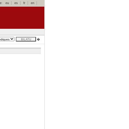
e:
eu
es
fr
en
�