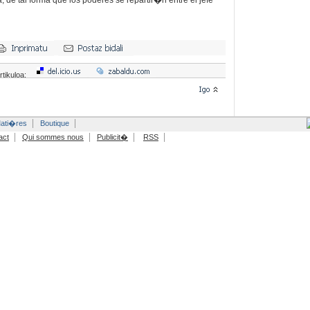
 de tal forma que los poderes se repartir�n entre el jefe
rtikuloa:
ati�res
Boutique
act
Qui sommes nous
Publicit�
RSS