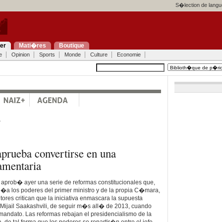
S�lection de langu
ier
Mati�res
Boutique
e
Opinion
Sports
Monde
Culture
Economie
a
prueba convertirse en una
amentaria
 aprob� ayer una serie de reformas constitucionales que,
l�a los poderes del primer ministro y de la propia C�mara,
ores critican que la iniciativa enmascara la supuesta
 Mijail Saakashvili, de seguir m�s all� de 2013, cuando
u mandato. Las reformas rebajan el presidencialismo de la