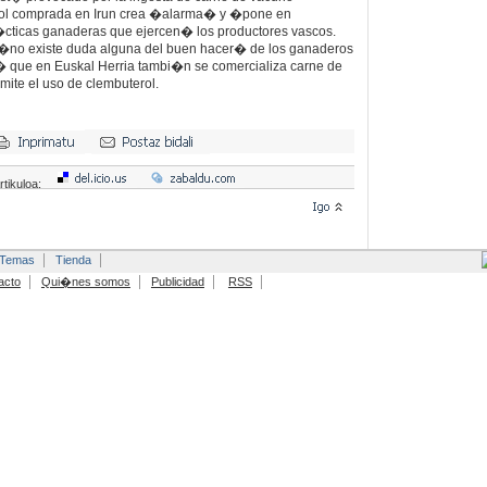
ol comprada en Irun crea �alarma� y �pone en
�cticas ganaderas que ejercen� los productores vascos.
�no existe duda alguna del buen hacer� de los ganaderos
 que en Euskal Herria tambi�n se comercializa carne de
ite el uso de clembuterol.
rtikuloa:
Temas
Tienda
acto
Qui�nes somos
Publicidad
RSS