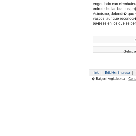
engordado con clembuter
entredicho las buenas pr
Asimismo, defendi� que 
vascos, aunque reconoci�
pa�ses en los que se perm
Gehitu a
Inicio
Edici�n impresa
� Baigorri Argitaletxea
Cont