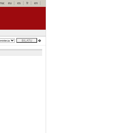
oma:
eu
es
fr
en
�