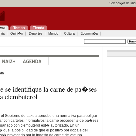
Selecci�n de idi
esa
Temas
Tienda
ria
Opini�n
Deportes
Mundo
Cultura
Econom�a
ia
 se identifique la carne de pa�ses
sa clembuterol
el Gobierno de Lakua apruebe una normativa para obligar
icar con carteles informativos la carne procedente de pa�ses
l ganado con clembuterol est� autorizado. En un
que la posibilidad de que el positivo por dopaje del
 est� provocado por la ingesta de carne de vacuno