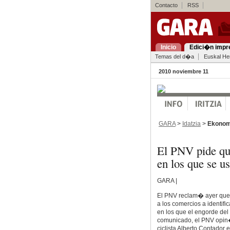
Contacto
RSS
Inicio
Edici�n impr
Temas del d�a
Euskal Her
2010 noviembre 11
GARA
>
Idatzia
>
Ekonom
El PNV pide que
en los que se u
GARA |
El PNV reclam� ayer que 
a los comercios a identif
en los que el engorde de
comunicado, el PNV opin� 
ciclista Alberto Contador