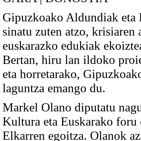
Gipuzkoako Aldundiak eta 
sinatu zuten atzo, krisiare
euskarazko edukiak ekoiztea
Bertan, hiru lan ildoko proi
eta horretarako, Gipuzkoa
laguntza emango du.
Markel Olano diputatu nagu
Kultura eta Euskarako foru 
Elkarren egoitza. Olanok az