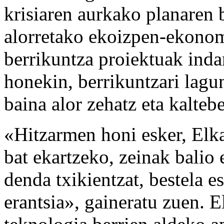
krisiaren aurkako planaren b
alorretako ekoizpen-ekonom
berrikuntza proiektuak inda
honekin, berrikuntzari lagu
baina alor zehatz eta kalteb
«Hitzarmen honi esker, Elka
bat ekartzeko, zeinak balio 
denda txikientzat, bestela e
erantsia», gaineratu zuen. E