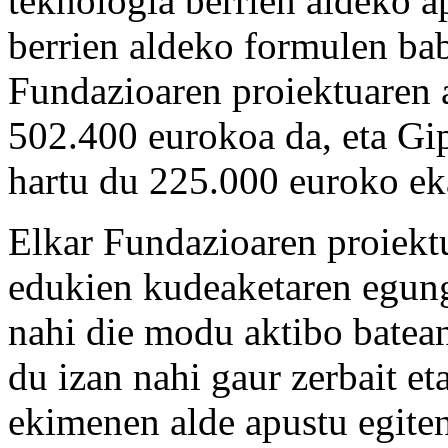
teknologia berrien aldeko a
berrien aldeko formulen bab
Fundazioaren proiektuaren 
502.400 eurokoa da, eta Gi
hartu du 225.000 euroko ek
Elkar Fundazioaren proiektu
edukien kudeaketaren egung
nahi die modu aktibo batean
du izan nahi gaur zerbait et
ekimenen alde apustu egiten