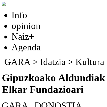
Info
opinion
Naiz+
Agenda
GARA
>
Idatzia
>
Kultura
Gipuzkoako Aldundiak 
Elkar Fundazioari
GARA | DONOSTIA