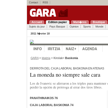
Contact
RSS
Accueil
Edition papier
Mati�res
Boutique
Sujets du jour
Pays Basque
Opinion
Sports
Monde
2011 f�vrier 18
GARA
>
Idatzia
> Kirolak>
Baskonia
DERROTA DEL CAJA LABORAL BASKONIA EN ATENAS
La moneda no siempre sale cara
Los de Ivanovic se aferraron a los triples para mantener
perdió la opción de prórroga al errar dos tiros libres.
PANATHINAIKOS 76
CAJA LABORAL BASKONIA 74