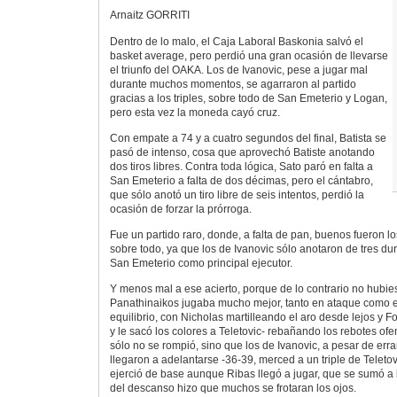
Arnaitz GORRITI
Dentro de lo malo, el Caja Laboral Baskonia salvó el
basket average, pero perdió una gran ocasión de llevarse
el triunfo del OAKA. Los de Ivanovic, pese a jugar mal
durante muchos momentos, se agarraron al partido
gracias a los triples, sobre todo de San Emeterio y Logan,
pero esta vez la moneda cayó cruz.
Con empate a 74 y a cuatro segundos del final, Batista se
pasó de intenso, cosa que aprovechó Batiste anotando
dos tiros libres. Contra toda lógica, Sato paró en falta a
San Emeterio a falta de dos décimas, pero el cántabro,
que sólo anotó un tiro libre de seis intentos, perdió la
ocasión de forzar la prórroga.
Fue un partido raro, donde, a falta de pan, buenos fueron lo
sobre todo, ya que los de Ivanovic sólo anotaron de tres du
San Emeterio como principal ejecutor.
Y menos mal a ese acierto, porque de lo contrario no hubie
Panathinaikos jugaba mucho mejor, tanto en ataque como 
equilibrio, con Nicholas martilleando el aro desde lejos y Fo
y le sacó los colores a Teletovic- rebañando los rebotes of
sólo no se rompió, sino que los de Ivanovic, a pesar de errar 
llegaron a adelantarse -36-39, merced a un triple de Teletov
ejerció de base aunque Ribas llegó a jugar, que se sumó a la 
del descanso hizo que muchos se frotaran los ojos.