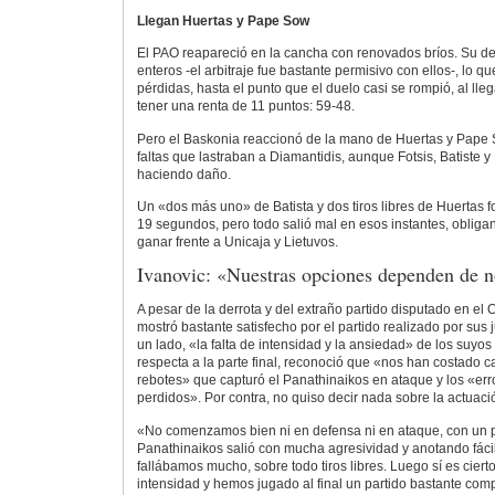
Llegan Huertas y Pape Sow
El PAO reapareció en la cancha con renovados bríos. Su 
enteros -el arbitraje fue bastante permisivo con ellos-, lo q
pérdidas, hasta el punto que el duelo casi se rompió, al lle
tener una renta de 11 puntos: 59-48.
Pero el Baskonia reaccionó de la mano de Huertas y Pape S
faltas que lastraban a Diamantidis, aunque Fotsis, Batiste 
haciendo daño.
Un «dos más uno» de Batista y dos tiros libres de Huertas 
19 segundos, pero todo salió mal en esos instantes, obligan
ganar frente a Unicaja y Lietuvos.
Ivanovic: «Nuestras opciones dependen de n
A pesar de la derrota y del extraño partido disputado en el
mostró bastante satisfecho por el partido realizado por sus
un lado, «la falta de intensidad y la ansiedad» de los suyos 
respecta a la parte final, reconoció que «nos han costado c
rebotes» que capturó el Panathinaikos en ataque y los «er
perdidos». Por contra, no quiso decir nada sobre la actuació
«No comenzamos bien ni en defensa ni en ataque, con un
Panathinaikos salió con mucha agresividad y anotando fáci
fallábamos mucho, sobre todo tiros libres. Luego sí es cie
intensidad y hemos jugado al final un partido bastante compl