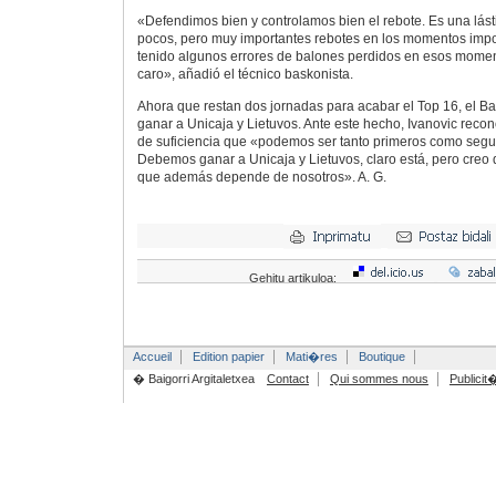
«Defendimos bien y controlamos bien el rebote. Es una lás
pocos, pero muy importantes rebotes en los momentos imp
tenido algunos errores de balones perdidos en esos mome
caro», añadió el técnico baskonista.
Ahora que restan dos jornadas para acabar el Top 16, el B
ganar a Unicaja y Lietuvos. Ante este hecho, Ivanovic recon
de suficiencia que «podemos ser tanto primeros como segu
Debemos ganar a Unicaja y Lietuvos, claro está, pero creo
que además depende de nosotros». A. G.
Gehitu artikuloa:
Accueil
Edition papier
Mati�res
Boutique
� Baigorri Argitaletxea
Contact
Qui sommes nous
Publicit