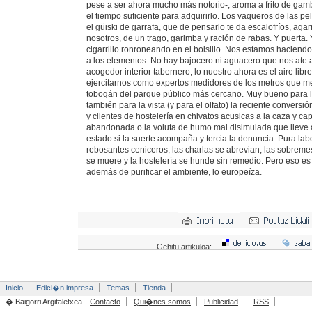
pese a ser ahora mucho más notorio-, aroma a frito de gam
el tiempo suficiente para adquirirlo. Los vaqueros de las pel
el güiski de garrafa, que de pensarlo te da escalofríos, agar
nosotros, de un trago, garimba y ración de rabas. Y puerta. 
cigarrillo ronroneando en el bolsillo. Nos estamos haciendo
a los elementos. No hay bajocero ni aguacero que nos ate a
acogedor interior tabernero, lo nuestro ahora es el aire libr
ejercitarnos como expertos medidores de los metros que medi
tobogán del parque público más cercano. Muy bueno para l
también para la vista (y para el olfato) la reciente convers
y clientes de hostelería en chivatos acusicas a la caza y capt
abandonada o la voluta de humo mal disimulada que lleve a
estado si la suerte acompaña y tercia la denuncia. Pura labor
rebosantes ceniceros, las charlas se abrevian, las sobreme
se muere y la hostelería se hunde sin remedio. Pero eso es 
además de purificar el ambiente, lo europeíza.
Gehitu artikuloa:
Inicio
Edici�n impresa
Temas
Tienda
� Baigorri Argitaletxea
Contacto
Qui�nes somos
Publicidad
RSS