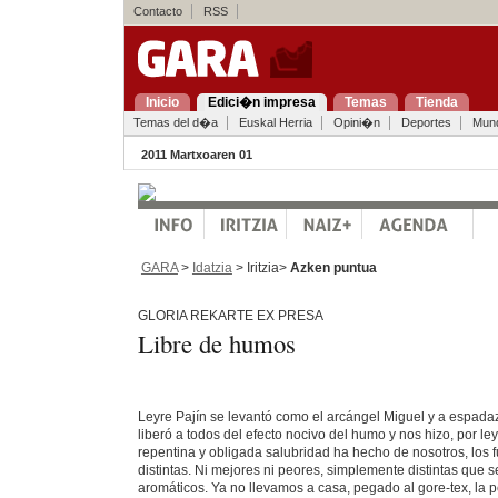
Contacto
RSS
Inicio
Edici�n impresa
Temas
Tienda
Temas del d�a
Euskal Herria
Opini�n
Deportes
Mun
2011 Martxoaren 01
GARA
>
Idatzia
> Iritzia>
Azken puntua
GLORIA REKARTE EX PRESA
Libre de humos
Leyre Pajín se levantó como el arcángel Miguel y a espada
liberó a todos del efecto nocivo del humo y nos hizo, por l
repentina y obligada salubridad ha hecho de nosotros, los
distintas. Ni mejores ni peores, simplemente distintas que 
aromáticos. Ya no llevamos a casa, pegado al gore-tex, la p