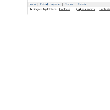
Inicio
Edici�n impresa
Temas
Tienda
� Baigorri Argitaletxea
Contacto
Qui�nes somos
Publicid