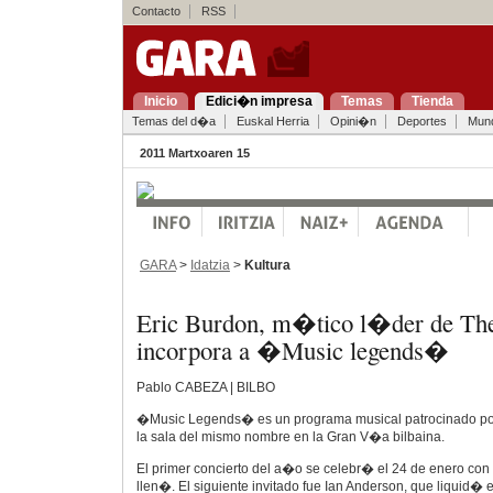
Contacto
RSS
Inicio
Edici�n impresa
Temas
Tienda
Temas del d�a
Euskal Herria
Opini�n
Deportes
Mun
2011 Martxoaren 15
GARA
>
Idatzia
>
Kultura
Eric Burdon, m�tico l�der de The
incorpora a �Music legends�
Pablo CABEZA | BILBO
�Music Legends� es un programa musical patrocinado po
la sala del mismo nombre en la Gran V�a bilbaina.
El primer concierto del a�o se celebr� el 24 de enero con
llen�. El siguiente invitado fue Ian Anderson, que liquid� e