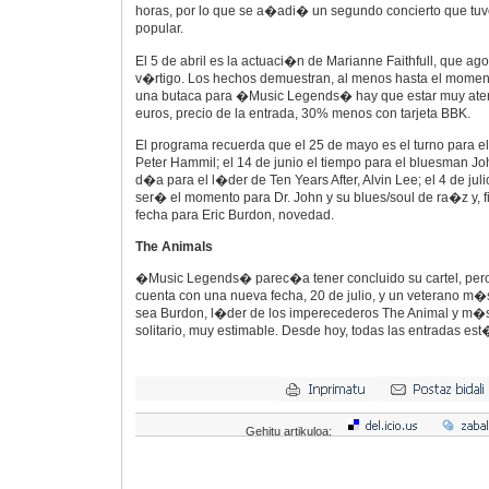
horas, por lo que se a�adi� un segundo concierto que tuv
popular.
El 5 de abril es la actuaci�n de Marianne Faithfull, que ag
v�rtigo. Los hechos demuestran, al menos hasta el momen
una butaca para �Music Legends� hay que estar muy aten
euros, precio de la entrada, 30% menos con tarjeta BBK.
El programa recuerda que el 25 de mayo es el turno para e
Peter Hammil; el 14 de junio el tiempo para el bluesman Joh
d�a para el l�der de Ten Years After, Alvin Lee; el 4 de ju
ser� el momento para Dr. John y su blues/soul de ra�z y, fi
fecha para Eric Burdon, novedad.
The Animals
�Music Legends� parec�a tener concluido su cartel, pero,
cuenta con una nueva fecha, 20 de julio, y un veterano m�
sea Burdon, l�der de los imperecederos The Animal y m�s
solitario, muy estimable. Desde hoy, todas las entradas est
Gehitu artikuloa: