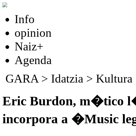
Info
opinion
Naiz+
Agenda
GARA
>
Idatzia
>
Kultura
Eric Burdon, m�tico l
incorpora a �Music l