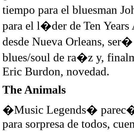
tiempo para el bluesman Jo
para el l�der de Ten Years A
desde Nueva Orleans, ser� 
blues/soul de ra�z y, finalm
Eric Burdon, novedad.
The Animals
�Music Legends� parec�a t
para sorpresa de todos, cue