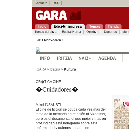
Contacto
RSS
Inicio
Edici�n impresa
Temas
Tienda
Temas del d�a
Euskal Herria
Opini�n
Deportes
Mun
2011 Martxoaren 16
GARA
>
Idatzia
>
Kultura
CR�TICA CINE
�Cuidadores�
Mikel INSAUSTI
El cine de ficción se ocupa cada vez más del
tema de la memoria en relación al Alzheimer,
pero es el documental el que mejor y más en
profundidad está indagando sobre esta
enfermedad y quienes la padecen.