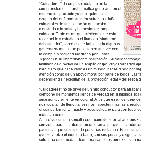
“Cuidadores” da un paso adelante en la
comprensión de la problemática generada en el
entorno del paciente ya que, quienes se
ocupan del enfermo también sufren los daños
colaterales de una situación que acaba
afectando a la salud y bienestar del propio
cuidador. Tanto es así que médicamente está
reconocido y estudiado el llamado “síndrome
del cuidador”, sobre el que había leído algunas
generalizaciones que poco tienen que ver con
la compleja realidad mostrada por Oskar
Tejedor en su impresionante realización. Su valioso trabaj
testimonios directos de un amplío grupo, cuyos variados ej
bien claro que cada caso es un mundo, necesitando por se
atención como de un apoyo moral por parte de todos. Las f
dependientes necesitan de la protección legal y del respald
“Cuidadores” no se sirve de un hilo conductor para atrapar 
compone de momentos llenos de verdad en sí mismos, los 
sucesión puramente emocional. A los que estamos fuera de l
nos toca tan de lleno, tal vez nos impacten más las anécdot
el comportamiento injusto y poco solidario para con los afec
indirectamente.
Así, se ve cómo la sencilla operación de subir al autobús y p
convierte para el enfermo en un drama, porque el conductor
paciencia que este tipo de personas reclaman. Es un simpl
que se vuelve el medio urbano, con sus prisas y exigencias
sufra una enfermedad degenerativa. Lo es por extensión p