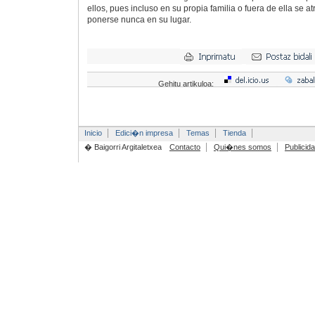
ellos, pues incluso en su propia familia o fuera de ella se at
ponerse nunca en su lugar.
Gehitu artikuloa:
Inicio
Edici�n impresa
Temas
Tienda
� Baigorri Argitaletxea
Contacto
Qui�nes somos
Publicid